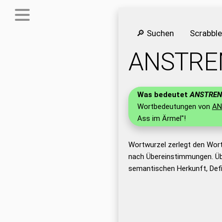
🔎 Suchen
Scrabbl
ANSTRE
Was bedeutet
ANSTRE
Wortbedeutungen von
AN
Ass im Ärmel"!
Wortwurzel zerlegt den Wor
nach Übereinstimmungen. Üb
semantischen Herkunft, Def