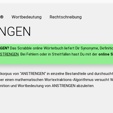
e®
Wortbedeutung
Rechtschreibung
NGEN
NGEN
?
Das Scrabble online Wörterbuch liefert Dir Synonyme, Definit
STRENGEN
. Bei Fehlern oder in Streitfällen hast Du mit der
online S
tkorpus von "ANSTRENGEN" in einzelne Bestandteile und durchsuch
er einen mathematischen Wortextraktions-Algorithmus versucht W
inition und Wortbedeutung von ANSTRENGEN abzuleiten.