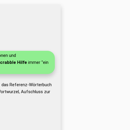
ionen und
crabble Hilfe
immer "ein
t das Referenz-Wörterbuch
ortwurzel, Aufschluss zur