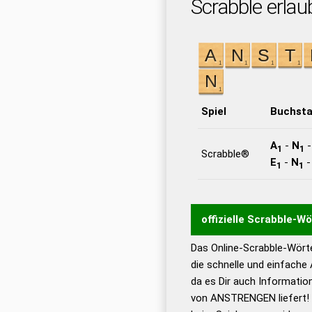
Scrabble erlau
Spiel
Buchst
A
-
N
1
1
Scrabble®
E
-
N
1
1
offizielle Scrabble-W
Das Online-Scrabble-Wörte
Wortwurzel liefert mit 
die schnelle und einfache
Wortanalyse-Algorithmu
da es Dir auch Informati
Wortbedeutung, Worttr
von ANSTRENGEN liefert! 
Gültigkeit eines Wortes 