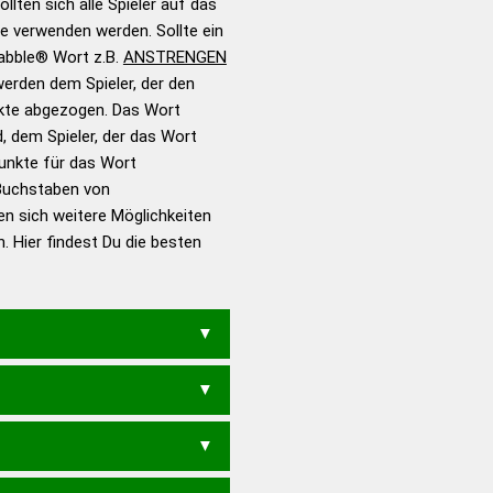
llten sich alle Spieler auf das
 Turnier Scrabble-
ie verwenden werden. Sollte ein
rabble® Wort z.B.
ANSTRENGEN
erden dem Spieler, der den
en – Standardwerk in 12
nkte abgezogen. Das Wort
nden
d, dem Spieler, der das Wort
en – Richtiges und gutes
Punkte für das Wort
utsch
Buchstaben von
en sich weitere Möglichkeiten
en – Die deutsche Grammatik
. Hier findest Du die besten
en – Deutsches
EN
GENANNTER
GENANNTES
ES
RENNTAGEN
RENNTAGES
ANREGTEN
ANSENGEN
ENTGASEN
ENTSAGEN