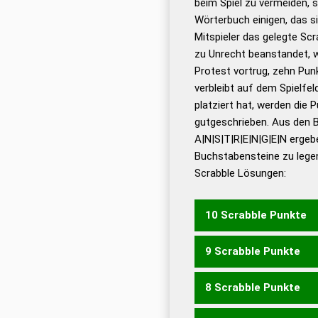
beim Spiel zu vermeiden, so
bestimmen!
zugelassene
Wörterbuch einigen, das s
Wörterbücher sind:
Mitspieler das gelegte Sc
zu Unrecht beanstandet, w
Dud
Protest vortrug, zehn Pu
Bä
verbleibt auf dem Spielfel
Dud
platziert hat, werden die 
De
gutgeschrieben. Aus den 
A|N|S|T|R|E|N|G|E|N ergeb
Dud
Buchstabensteine zu legen
Dud
Scrabble Lösungen:
Universalwörterbuch
10 Scrabble Punkte
9 Scrabble Punkte
ANSENGTEN
ENTRANG
GERANNTEN
GERANNT
8 Scrabble Punkte
ANREGENS
ANREGEST
ANSENGET
ANSENGTE