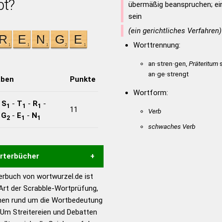
bt?
übermäßig beanspruchen; ei
sein
(ein gerichtliches Verfahren)
Worttrennung:
an·stren·gen,
Präteritum
s
an·ge·strengt
aben
Punkte
Wortform:
-
S
-
T
-
R
-
1
1
1
11
Verb
-
G
-
E
-
N
2
1
1
schwaches Verb
örterbücher
rbuch von wortwurzel.de ist
Hilfe eines semantischen
 Art der Scrabble-Wortprüfung,
s gute Anhaltspunkte zu
onen rund um die Wortbedeutung
ennung und Wortform, um die
Um Streitereien und Debatten
für das Scrabble-Spiel zu