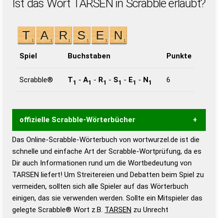
Ist das Wort TARSEN in Scrabble erlaubt?
Spiel
Buchstaben
Punkte
Scrabble®
T
-
A
-
R
-
S
-
E
-
N
6
1
1
1
1
1
1
offizielle Scrabble-Wörterbücher
Das Online-Scrabble-Wörterbuch von wortwurzel.de ist die
Wortwurzel liefert mit Hilfe eines semantischen
schnelle und einfache Art der Scrabble-Wortprüfung, da es
Wortanalyse-Algorithmus gute Anhaltspunkte zu
Dir auch Informationen rund um die Wortbedeutung von
Wortbedeutung, Worttrennung und Wortform, um die
TARSEN liefert! Um Streitereien und Debatten beim Spiel zu
Gültigkeit eines Wortes für das Scrabble-Spiel zu
vermeiden, sollten sich alle Spieler auf das Wörterbuch
bestimmen!
zugelassene Turnier Scrabble-
einigen, das sie verwenden werden. Sollte ein Mitspieler das
Wörterbücher sind:
gelegte Scrabble® Wort z.B.
TARSEN
zu Unrecht