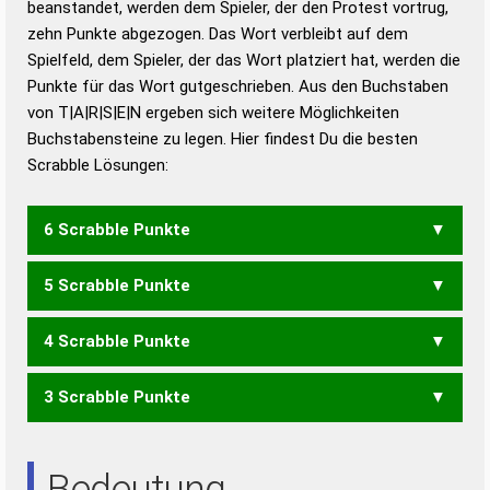
beanstandet, werden dem Spieler, der den Protest vortrug,
Duden – Standardwerk in 12 Bänden
zehn Punkte abgezogen. Das Wort verbleibt auf dem
Duden – Richtiges und gutes
Spielfeld, dem Spieler, der das Wort platziert hat, werden die
Deutsch
Punkte für das Wort gutgeschrieben. Aus den Buchstaben
von T|A|R|S|E|N ergeben sich weitere Möglichkeiten
Duden – Die deutsche Grammatik
Buchstabensteine zu legen. Hier findest Du die besten
Duden – Deutsches
Scrabble Lösungen:
Universalwörterbuch
6 Scrabble Punkte
5 Scrabble Punkte
ARTENS
ASTERN
RASTEN
RATENS
STAREN
TASERN
TRANES
TRANSE
4 Scrabble Punkte
ARTEN
ARTES
ASERN
ASTEN
ASTER
ERNST
RASEN
RASET
RASTE
RATEN
RATES
SENAT
STARE
STERN
3 Scrabble Punkte
TANSE
TAREN
TARNE
TASER
TRANE
TRANS
ANSE
ANTE
AREN
ARTE
ASEN
ASER
ASTE
ERNT
ERST
ETAS
NASE
NEST
NETS
RASE
RAST
RATE
RATS
RENS
REST
SERA
STAR
STER
TARN
TRAN
ANS
ARE
ART
ASE
AST
ENS
ERN
ERS
ETA
NET
RAN
Bedeutung
RAS
RAT
REN
RES
SAE
SET