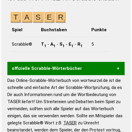
Spiel
Buchstaben
Punkte
Scrabble®
T
-
A
-
S
-
E
-
R
5
1
1
1
1
1
offizielle Scrabble-Wörterbücher
Das Online-Scrabble-Wörterbuch von wortwurzel.de ist die
Wortwurzel liefert mit Hilfe eines semantischen
schnelle und einfache Art der Scrabble-Wortprüfung, da es
Wortanalyse-Algorithmus gute Anhaltspunkte zu
Dir auch Informationen rund um die Wortbedeutung von
Wortbedeutung, Worttrennung und Wortform, um die
TASER liefert! Um Streitereien und Debatten beim Spiel zu
Gültigkeit eines Wortes für das Scrabble-Spiel zu
vermeiden, sollten sich alle Spieler auf das Wörterbuch
bestimmen!
zugelassene Turnier Scrabble-
einigen, das sie verwenden werden. Sollte ein Mitspieler das
Wörterbücher sind:
gelegte Scrabble® Wort z.B.
TASER
zu Unrecht
beanstandet, werden dem Spieler, der den Protest vortrug,
Duden – Standardwerk in 12 Bänden