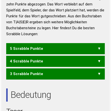
zehn Punkte abgezogen. Das Wort verbleibt auf dem
Duden – Richtiges und gutes
Spielfeld, dem Spieler, der das Wort platziert hat, werden die
Deutsch
Punkte für das Wort gutgeschrieben. Aus den Buchstaben
von T|A|S|E|R ergeben sich weitere Möglichkeiten
Duden – Die deutsche Grammatik
Buchstabensteine zu legen. Hier findest Du die besten
Duden – Deutsches
Scrabble Lösungen:
Universalwörterbuch
5 Scrabble Punkte
4 Scrabble Punkte
ARTES
ASTER
RASET
RASTE
RATES
STARE
3 Scrabble Punkte
ARTE
ASTE
ERST
ETAS
RASE
RAST
RATE
RATS
REST
SERA
STAR
STER
ARE
ARS
ART
AST
ERS
ETA
RAS
RAT
RES
SAE
SET
Bedeutung