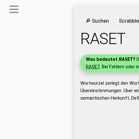
🔎 Suchen
Scrabbl
RASET
Was bedeutet
RASET
?
D
RASET
. Bei Fehlern oder i
Wortwurzel zerlegt den Wor
Übereinstimmungen. Über ei
semantischen Herkunft, Def