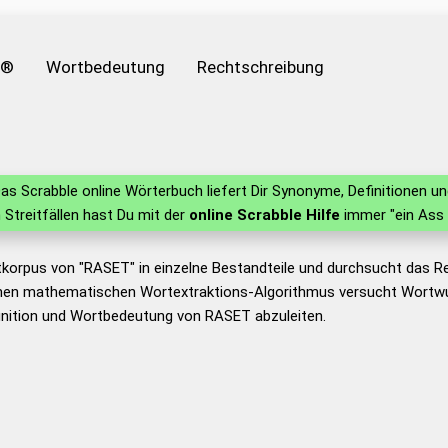
e®
Wortbedeutung
Rechtschreibung
as Scrabble online Wörterbuch liefert Dir Synonyme, Definitionen 
n Streitfällen hast Du mit der
online Scrabble Hilfe
immer "ein Ass 
tkorpus von "RASET" in einzelne Bestandteile und durchsucht das 
nen mathematischen Wortextraktions-Algorithmus versucht Wortwu
inition und Wortbedeutung von RASET abzuleiten.