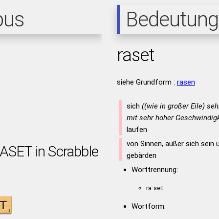
pus
Bedeutung
raset
siehe Grundform :
rasen
sich
((wie in großer Eile) se
mit sehr hoher Geschwindigk
laufen
von Sinnen, außer sich sein
RASET in Scrabble
gebärden
Worttrennung:
ra·set
Wortform: