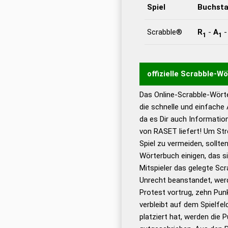
Spiel
Buchst
Scrabble®
R
-
A
1
1
offizielle Scrabble-W
Das Online-Scrabble-Wörte
Wortwurzel liefert mit 
die schnelle und einfache
Wortanalyse-Algorithmu
da es Dir auch Informati
Wortbedeutung, Worttr
von RASET liefert! Um Str
Gültigkeit eines Wortes 
Spiel zu vermeiden, sollten
bestimmen!
zugelassene
Wörterbuch einigen, das s
Wörterbücher sind:
Mitspieler das gelegte Sc
Unrecht beanstandet, werd
Dud
Protest vortrug, zehn Pu
Bä
verbleibt auf dem Spielfel
Dud
platziert hat, werden die 
De