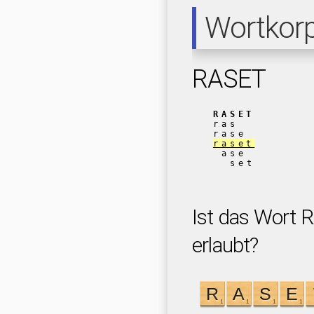
Wortkor
RASET
RASET
ras
rase
raset
ase
set
Ist das Wort 
erlaubt?