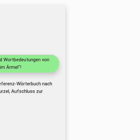
und Wortbedeutungen von
im Ärmel"!
Referenz-Wörterbuch nach
rzel, Aufschluss zur