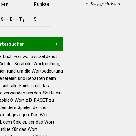
Konjugierte Form
aben
Punkte
-
S
-
E
-
T
5
1
1
1
örterbücher
rbuch von wortwurzel.de ist
Hilfe eines semantischen
 Art der Scrabble-Wortprüfung,
s gute Anhaltspunkte zu
onen rund um die Wortbedeutung
ennung und Wortform, um die
eitereien und Debatten beim
für das Scrabble-Spiel zu
 sich alle Spieler auf das
 Turnier Scrabble-
ie verwenden werden. Sollte ein
rabble® Wort z.B.
RASET
zu
en dem Spieler, der den
en – Standardwerk in 12
nkte abgezogen. Das Wort
nden
d, dem Spieler, der das Wort
en – Richtiges und gutes
Punkte für das Wort
utsch