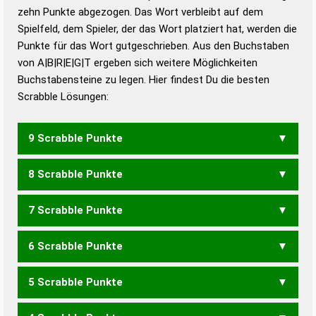
zehn Punkte abgezogen. Das Wort verbleibt auf dem
Duden – Richtiges und gutes
Spielfeld, dem Spieler, der das Wort platziert hat, werden die
Deutsch
Punkte für das Wort gutgeschrieben. Aus den Buchstaben
von A|B|R|E|G|T ergeben sich weitere Möglichkeiten
Duden – Die deutsche Grammatik
Buchstabensteine zu legen. Hier findest Du die besten
Duden – Deutsches
Scrabble Lösungen:
Universalwörterbuch
9 Scrabble Punkte
8 Scrabble Punkte
BETRAG
ERGABT
GEBART
GRABET
7 Scrabble Punkte
BARGT
BERGT
ERGAB
GARBE
GEBAR
GERBT
GRABE
GRABT
6 Scrabble Punkte
BARG
BERG
GABE
GABT
GEBT
GERB
GRAB
BARTE
BERAT
BRATE
ERBAT
TRABE
5 Scrabble Punkte
AGB
BEG
GAB
GEB
ABER
ABTE
BARE
BART
BEAT
BETA
BRAT
ERBT
RABE
TABE
TRAB
EGART
GARET
GARTE