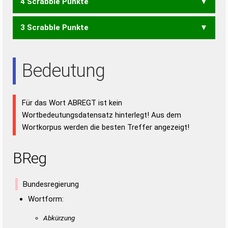
4 Scrabble Punkte
GERAT
GRATE
RAGET
RAGTE
TRAGE
ABT
BAR
BAT
BET
ERB
TAB
ARGE
GARE
GART
GATE
GERT
GRAT
RAGE
RAGT
TAGE
TRAG
3 Scrabble Punkte
ARG
ERG
GAR
GAT
GER
RAG
TAG
ARTE
RATE
ARE
ART
ETA
RAT
Bedeutung
Für das Wort ABREGT ist kein
Wortbedeutungsdatensatz hinterlegt! Aus dem
Wortkorpus werden die besten Treffer angezeigt!
BReg
Bundesregierung
Wortform:
Abkürzung