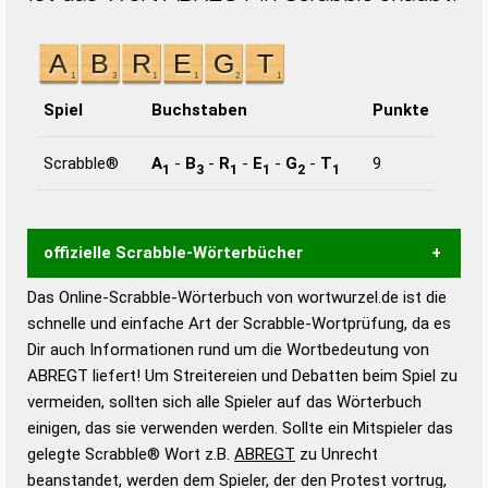
Spiel
Buchstaben
Punkte
Scrabble®
A
-
B
-
R
-
E
-
G
-
T
9
1
3
1
1
2
1
offizielle Scrabble-Wörterbücher
Das Online-Scrabble-Wörterbuch von wortwurzel.de ist die
Wortwurzel liefert mit Hilfe eines semantischen
schnelle und einfache Art der Scrabble-Wortprüfung, da es
Wortanalyse-Algorithmus gute Anhaltspunkte zu
Dir auch Informationen rund um die Wortbedeutung von
Wortbedeutung, Worttrennung und Wortform, um die
ABREGT liefert! Um Streitereien und Debatten beim Spiel zu
Gültigkeit eines Wortes für das Scrabble-Spiel zu
vermeiden, sollten sich alle Spieler auf das Wörterbuch
bestimmen!
zugelassene Turnier Scrabble-
einigen, das sie verwenden werden. Sollte ein Mitspieler das
Wörterbücher sind:
gelegte Scrabble® Wort z.B.
ABREGT
zu Unrecht
beanstandet, werden dem Spieler, der den Protest vortrug,
Duden – Standardwerk in 12 Bänden