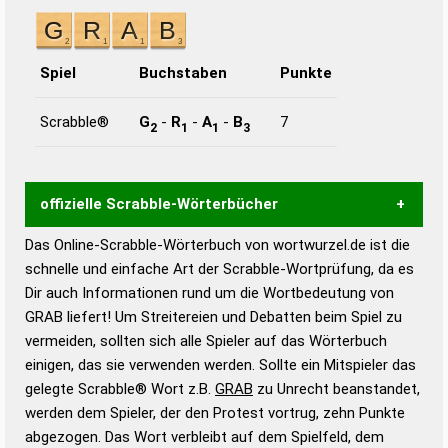
Spiel
Buchstaben
Punkte
Scrabble®
G
-
R
-
A
-
B
7
2
1
1
3
offizielle Scrabble-Wörterbücher
Das Online-Scrabble-Wörterbuch von wortwurzel.de ist die
Wortwurzel liefert mit Hilfe eines semantischen
schnelle und einfache Art der Scrabble-Wortprüfung, da es
Wortanalyse-Algorithmus gute Anhaltspunkte zu
Dir auch Informationen rund um die Wortbedeutung von
Wortbedeutung, Worttrennung und Wortform, um die
GRAB liefert! Um Streitereien und Debatten beim Spiel zu
Gültigkeit eines Wortes für das Scrabble-Spiel zu
vermeiden, sollten sich alle Spieler auf das Wörterbuch
bestimmen!
zugelassene Turnier Scrabble-
einigen, das sie verwenden werden. Sollte ein Mitspieler das
Wörterbücher sind:
gelegte Scrabble® Wort z.B.
GRAB
zu Unrecht beanstandet,
werden dem Spieler, der den Protest vortrug, zehn Punkte
Duden – Standardwerk in 12 Bänden
abgezogen. Das Wort verbleibt auf dem Spielfeld, dem