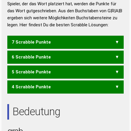
Duden – Richtiges und gutes
Spieler, der das Wort platziert hat, werden die Punkte für
Deutsch
das Wort gutgeschrieben. Aus den Buchstaben von G|R|A|B
ergeben sich weitere Möglichkeiten Buchstabensteine zu
Duden – Die deutsche Grammatik
legen. Hier findest Du die besten Scrabble Lösungen:
Duden – Deutsches
Universalwörterbuch
7 Scrabble Punkte
6 Scrabble Punkte
BARG
5 Scrabble Punkte
AGB
GAB
4 Scrabble Punkte
BAR
ARG
GAR
RAG
Bedeutung