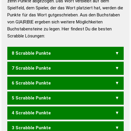
zehn Punkte abgezogen. Das Wort verbleibt auf dem
Duden – Richtiges und gutes
Spielfeld, dem Spieler, der das Wort platziert hat, werden die
Deutsch
Punkte für das Wort gutgeschrieben. Aus den Buchstaben
von G|A|R|B|E ergeben sich weitere Möglichkeiten
Duden – Die deutsche Grammatik
Buchstabensteine zu legen. Hier findest Du die besten
Duden – Deutsches
Scrabble Lösungen:
Universalwörterbuch
8 Scrabble Punkte
7 Scrabble Punkte
ERGAB
GEBAR
GRABE
6 Scrabble Punkte
BARG
BERG
GABE
GERB
GRAB
5 Scrabble Punkte
AGB
BEG
GAB
GEB
ABER
BARE
RABE
4 Scrabble Punkte
BAR
ERB
ARGE
GARE
RAGE
3 Scrabble Punkte
ARG
ERG
GER
RAG
REG