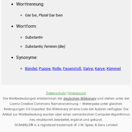
Worttrennung:
Gar·be,
Plural
Gar·ben
Wortform:
Substantiv
Substantiv, feminin
(die)
Synonyme:
Bündel
,
Puppe
,
Rolle
,
Feuerstoß
,
Salve
,
Karve
,
Kümmel
Datenschutz
|
Impressum
Die Wortbedeutungen entstammen der
deutschen Wiktionary
und stehen unter der
Lizenz Creative Commons Namensnennung – Weitergabe unter gleichen
Bedingungen 3.0 Unported. Bei Wiktionary ist eine Liste der Autoren verfügbar. Die
Artikel zur Wortbedeutung wurden über einen semantischen Computer-Algorithmus
neu strukturiert, bearbeitet, ergänzt und gekürzt.
SCRABBLE® is a registered trademark of J.W. Spear & Sons Limited