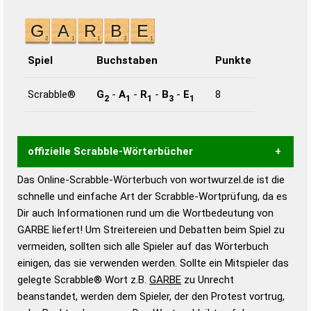
Spiel
Buchstaben
Punkte
Scrabble®
G
-
A
-
R
-
B
-
E
8
2
1
1
3
1
offizielle Scrabble-Wörterbücher
Das Online-Scrabble-Wörterbuch von wortwurzel.de ist die
Wortwurzel liefert mit Hilfe eines semantischen
schnelle und einfache Art der Scrabble-Wortprüfung, da es
Wortanalyse-Algorithmus gute Anhaltspunkte zu
Dir auch Informationen rund um die Wortbedeutung von
Wortbedeutung, Worttrennung und Wortform, um die
GARBE liefert! Um Streitereien und Debatten beim Spiel zu
Gültigkeit eines Wortes für das Scrabble-Spiel zu
vermeiden, sollten sich alle Spieler auf das Wörterbuch
bestimmen!
zugelassene Turnier Scrabble-
einigen, das sie verwenden werden. Sollte ein Mitspieler das
Wörterbücher sind:
gelegte Scrabble® Wort z.B.
GARBE
zu Unrecht
beanstandet, werden dem Spieler, der den Protest vortrug,
Duden – Standardwerk in 12 Bänden