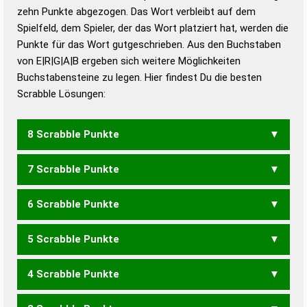
zehn Punkte abgezogen. Das Wort verbleibt auf dem
Duden – Richtiges und gutes
Spielfeld, dem Spieler, der das Wort platziert hat, werden die
Deutsch
Punkte für das Wort gutgeschrieben. Aus den Buchstaben
von E|R|G|A|B ergeben sich weitere Möglichkeiten
Duden – Die deutsche Grammatik
Buchstabensteine zu legen. Hier findest Du die besten
Duden – Deutsches
Scrabble Lösungen:
Universalwörterbuch
8 Scrabble Punkte
7 Scrabble Punkte
GARBE
GEBAR
GRABE
6 Scrabble Punkte
BARG
BERG
GABE
GERB
GRAB
5 Scrabble Punkte
AGB
BEG
GEB
ABER
BARE
RABE
4 Scrabble Punkte
BAR
ERB
ARGE
GARE
RAGE