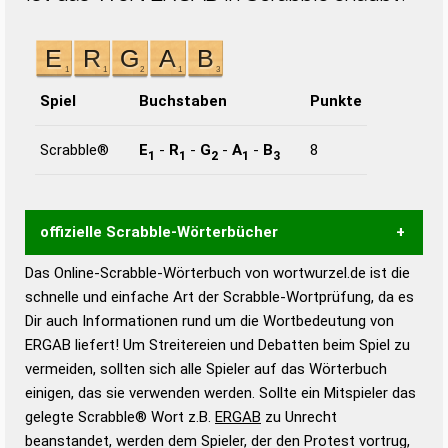
Spiel
Buchstaben
Punkte
Scrabble®
E
-
R
-
G
-
A
-
B
8
1
1
2
1
3
offizielle Scrabble-Wörterbücher
Das Online-Scrabble-Wörterbuch von wortwurzel.de ist die
Wortwurzel liefert mit Hilfe eines semantischen
schnelle und einfache Art der Scrabble-Wortprüfung, da es
Wortanalyse-Algorithmus gute Anhaltspunkte zu
Dir auch Informationen rund um die Wortbedeutung von
Wortbedeutung, Worttrennung und Wortform, um die
ERGAB liefert! Um Streitereien und Debatten beim Spiel zu
Gültigkeit eines Wortes für das Scrabble-Spiel zu
vermeiden, sollten sich alle Spieler auf das Wörterbuch
bestimmen!
zugelassene Turnier Scrabble-
einigen, das sie verwenden werden. Sollte ein Mitspieler das
Wörterbücher sind:
gelegte Scrabble® Wort z.B.
ERGAB
zu Unrecht
beanstandet, werden dem Spieler, der den Protest vortrug,
Duden – Standardwerk in 12 Bänden