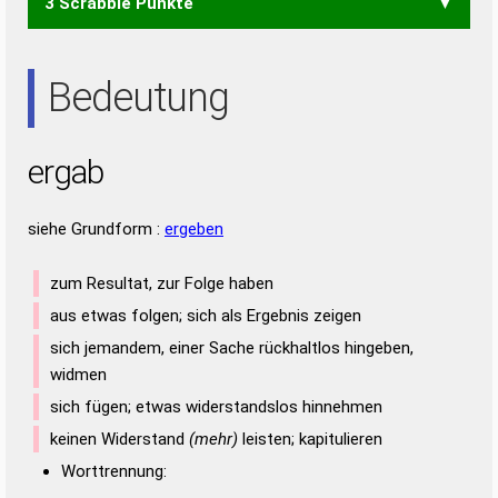
3 Scrabble Punkte
ARG
GAR
GER
RAG
REG
ARE
Bedeutung
ergab
siehe Grundform :
ergeben
zum Resultat, zur Folge haben
aus etwas folgen; sich als Ergebnis zeigen
sich jemandem, einer Sache rückhaltlos hingeben,
widmen
sich fügen; etwas widerstandslos hinnehmen
keinen Widerstand
(mehr)
leisten; kapitulieren
Worttrennung: