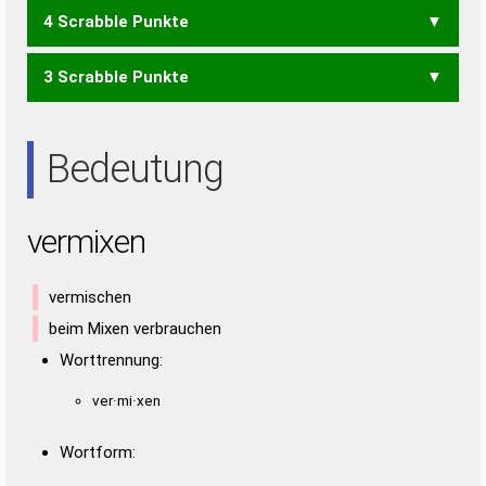
4 Scrabble Punkte
MIR
EIERN
EINER
NIERE
REINE
3 Scrabble Punkte
EIER
EINE
EIRE
EREN
IREN
NEER
REIN
RENE
EIN
ERN
IRE
NEE
NIE
REE
REN
Bedeutung
vermixen
vermischen
beim Mixen verbrauchen
Worttrennung:
ver·mi·xen
Wortform: