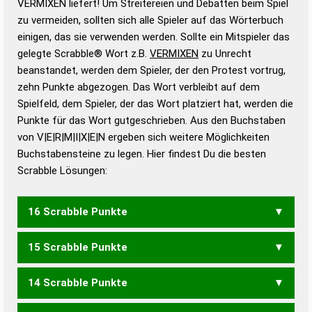
VERMIXEN liefert! Um Streitereien und Debatten beim Spiel
Gültigkeit eines Wortes für das Scrabble-Spiel zu
zu vermeiden, sollten sich alle Spieler auf das Wörterbuch
bestimmen!
zugelassene Turnier Scrabble-
einigen, das sie verwenden werden. Sollte ein Mitspieler das
Wörterbücher sind:
gelegte Scrabble® Wort z.B.
VERMIXEN
zu Unrecht
beanstandet, werden dem Spieler, der den Protest vortrug,
Duden – Standardwerk in 12 Bänden
zehn Punkte abgezogen. Das Wort verbleibt auf dem
Duden – Richtiges und gutes
Spielfeld, dem Spieler, der das Wort platziert hat, werden die
Deutsch
Punkte für das Wort gutgeschrieben. Aus den Buchstaben
von V|E|R|M|I|X|E|N ergeben sich weitere Möglichkeiten
Duden – Die deutsche Grammatik
Buchstabensteine zu legen. Hier findest Du die besten
Duden – Deutsches
Scrabble Lösungen:
Universalwörterbuch
16 Scrabble Punkte
15 Scrabble Punkte
REMIXEN
14 Scrabble Punkte
MIXERN
REMIXE