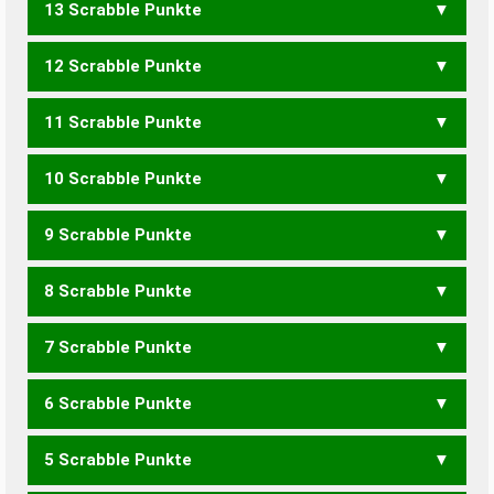
13 Scrabble Punkte
MIXER
REMIX
VERMEIN
VERMINE
12 Scrabble Punkte
VERMIN
11 Scrabble Punkte
EXNER
REXEN
XENIE
10 Scrabble Punkte
EXEN
NIXE
REXE
VEREIN
VIEREN
9 Scrabble Punkte
EXE
NIX
REX
ERVEN
NERVE
VIERE
VIREN
8 Scrabble Punkte
ERVE
NERV
VENE
VIER
7 Scrabble Punkte
EIMERN
EMIREN
MEIERN
MEINER
MIEREN
REIMEN
REINEM
RIEMEN
6 Scrabble Punkte
EIMER
EINEM
EMIRE
MEIEN
MEIER
MEINE
MIENE
MIERE
REIME
5 Scrabble Punkte
EMIR
MEER
MEIN
MINE
REIM