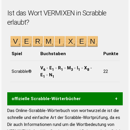
Ist das Wort VERMIXEN in Scrabble
erlaubt?
Spiel
Buchstaben
Punkte
V
-
E
-
R
-
M
-
I
-
X
-
6
1
1
3
1
8
Scrabble®
22
E
-
N
1
1
offizielle Scrabble-Wörterbücher
Das Online-Scrabble-Wörterbuch von wortwurzel.de ist die
Wortwurzel liefert mit Hilfe eines semantischen
schnelle und einfache Art der Scrabble-Wortprüfung, da es
Wortanalyse-Algorithmus gute Anhaltspunkte zu
Dir auch Informationen rund um die Wortbedeutung von
Wortbedeutung, Worttrennung und Wortform, um die