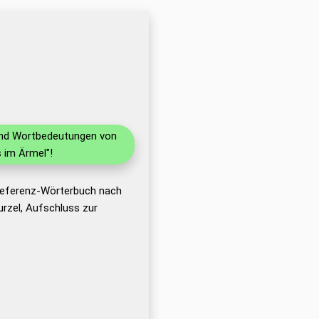
 und Wortbedeutungen von
 im Ärmel"!
 Referenz-Wörterbuch nach
rzel, Aufschluss zur