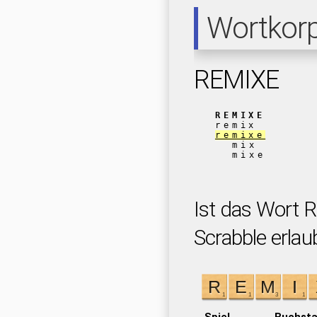
Wortkor
REMIXE
REMIXE
remix
remixe
mix
mixe
Ist das Wort 
Scrabble erlau
Spiel
Buchst