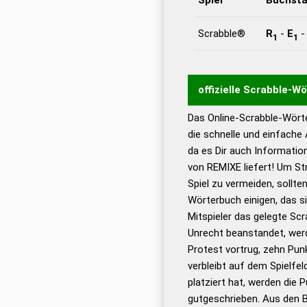
Scrabble®
R
-
E
1
1
offizielle Scrabble-W
Das Online-Scrabble-Wörte
Wortwurzel liefert mit 
die schnelle und einfache
Wortanalyse-Algorithmu
da es Dir auch Informati
Wortbedeutung, Worttr
von REMIXE liefert! Um St
Gültigkeit eines Wortes 
Spiel zu vermeiden, sollten
bestimmen!
zugelassene
Wörterbuch einigen, das s
Wörterbücher sind:
Mitspieler das gelegte Sc
Unrecht beanstandet, werd
Dud
Protest vortrug, zehn Pu
Bä
verbleibt auf dem Spielfel
Dud
platziert hat, werden die 
De
gutgeschrieben. Aus den B