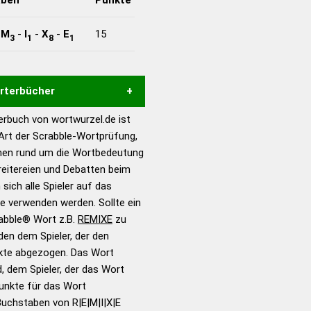
-
M
-
I
-
X
-
E
15
3
1
8
1
örterbücher
rbuch von wortwurzel.de ist
Hilfe eines semantischen
 Art der Scrabble-Wortprüfung,
s gute Anhaltspunkte zu
onen rund um die Wortbedeutung
ennung und Wortform, um die
reitereien und Debatten beim
für das Scrabble-Spiel zu
 sich alle Spieler auf das
 Turnier Scrabble-
ie verwenden werden. Sollte ein
rabble® Wort z.B.
REMIXE
zu
en dem Spieler, der den
en – Standardwerk in 12
nkte abgezogen. Das Wort
nden
d, dem Spieler, der das Wort
en – Richtiges und gutes
Punkte für das Wort
utsch
uchstaben von R|E|M|I|X|E