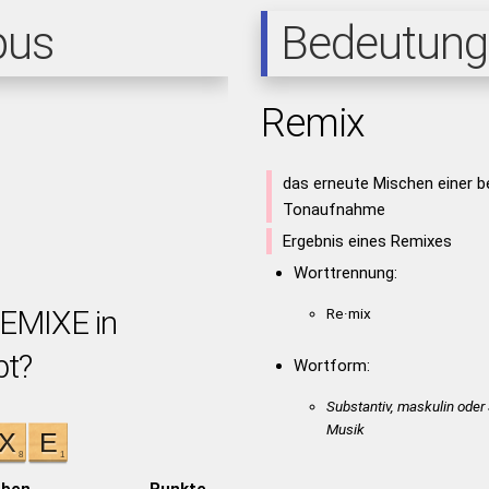
pus
Bedeutung
Remix
das erneute Mischen einer be
Tonaufnahme
Ergebnis eines Remixes
Worttrennung:
REMIXE in
Re·mix
bt?
Wortform:
Substantiv, maskulin oder 
Musik
aben
Punkte