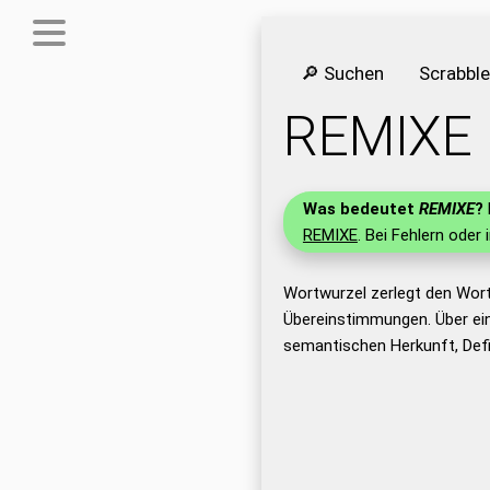
🔎 Suchen
Scrabbl
REMIXE
Was bedeutet
REMIXE
?
REMIXE
. Bei Fehlern oder 
Wortwurzel zerlegt den Wor
Übereinstimmungen. Über ei
semantischen Herkunft, Def