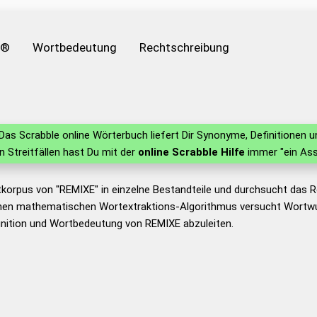
e®
Wortbedeutung
Rechtschreibung
Das Scrabble online Wörterbuch liefert Dir Synonyme, Definitionen
in Streitfällen hast Du mit der
online Scrabble Hilfe
immer "ein Ass
tkorpus von "REMIXE" in einzelne Bestandteile und durchsucht das
nen mathematischen Wortextraktions-Algorithmus versucht Wortwu
inition und Wortbedeutung von REMIXE abzuleiten.