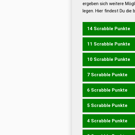
ergeben sich weitere Mögl
Dud
legen. Hier findest Du die
Dud
Universalwörterbuch
14 Scrabble Punkte
11 Scrabble Punkte
MIXER
10 Scrabble Punkte
REXE
7 Scrabble Punkte
EXE
REX
6 Scrabble Punkte
EIMER
EMIRE
MEIER
MI
5 Scrabble Punkte
EMIR
MEER
REIM
4 Scrabble Punkte
MIR