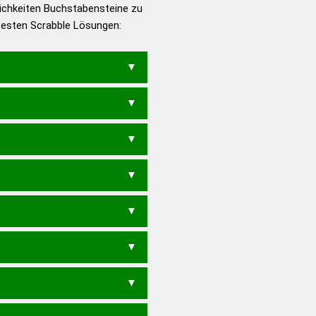
ichkeiten Buchstabensteine zu
en – Die deutsche Grammatik
 besten Scrabble Lösungen:
en – Deutsches
ERE
REIME