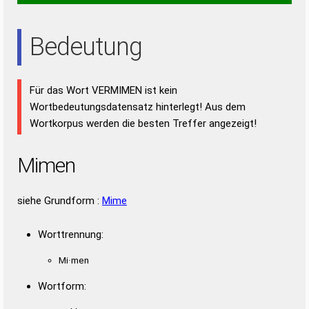
EIN
ERN
IRE
NEE
NIE
REE
REN
Bedeutung
Für das Wort VERMIMEN ist kein
Wortbedeutungsdatensatz hinterlegt! Aus dem
Wortkorpus werden die besten Treffer angezeigt!
Mimen
siehe Grundform :
Mime
Worttrennung:
Mi·men
Wortform: