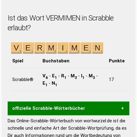
Ist das Wort VERMIMEN in Scrabble
erlaubt?
Spiel
Buchstaben
Punkte
V
-
E
-
R
-
M
-
I
-
M
-
6
1
1
3
1
3
Scrabble®
17
E
-
N
1
1
offizielle Scrabble-Wörterbücher
Das Online-Scrabble-Wörterbuch von wortwurzel.de ist die
Wortwurzel liefert mit Hilfe eines semantischen
schnelle und einfache Art der Scrabble-Wortprüfung, da es
Wortanalyse-Algorithmus gute Anhaltspunkte zu
Dir auch Informationen rund um die Wortbedeutung von