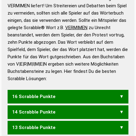
Wortbedeutung, Worttrennung und Wortform, um die
VERMIMEN liefert! Um Streitereien und Debatten beim Spiel
Gültigkeit eines Wortes für das Scrabble-Spiel zu
zu vermeiden, sollten sich alle Spieler auf das Wörterbuch
bestimmen!
zugelassene Turnier Scrabble-
einigen, das sie verwenden werden. Sollte ein Mitspieler das
Wörterbücher sind:
gelegte Scrabble® Wort z.B.
VERMIMEN
zu Unrecht
beanstandet, werden dem Spieler, der den Protest vortrug,
Duden – Standardwerk in 12 Bänden
zehn Punkte abgezogen. Das Wort verbleibt auf dem
Duden – Richtiges und gutes
Spielfeld, dem Spieler, der das Wort platziert hat, werden die
Deutsch
Punkte für das Wort gutgeschrieben. Aus den Buchstaben
von V|E|R|M|I|M|E|N ergeben sich weitere Möglichkeiten
Duden – Die deutsche Grammatik
Buchstabensteine zu legen. Hier findest Du die besten
Duden – Deutsches
Scrabble Lösungen:
Universalwörterbuch
16 Scrabble Punkte
14 Scrabble Punkte
VERNIMM
13 Scrabble Punkte
VERMEIN
VERMINE