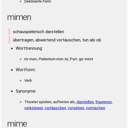
Deklinierte Form
mimen
schauspielerisch darstellen
übertragen, abwertend vortäuschen, tun als ob
Worttrennung:
mi·men,
Präteritum
mim·te, Part. ge·mimt
Wortform:
Verb
Synonyme:
Theater spielen, auftreten als,
darstellen
,
figurieren
,
verkörpern
,
vortäuschen
,
vorgeben
,
vormachen
mime