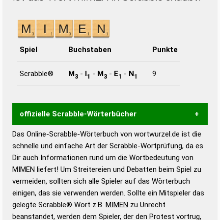
Spiel
Buchstaben
Punkte
Scrabble®
M
-
I
-
M
-
E
-
N
9
3
1
3
1
1
offizielle Scrabble-Wörterbücher
Das Online-Scrabble-Wörterbuch von wortwurzel.de ist die
Wortwurzel liefert mit Hilfe eines semantischen
schnelle und einfache Art der Scrabble-Wortprüfung, da es
Wortanalyse-Algorithmus gute Anhaltspunkte zu
Dir auch Informationen rund um die Wortbedeutung von
Wortbedeutung, Worttrennung und Wortform, um die
MIMEN liefert! Um Streitereien und Debatten beim Spiel zu
Gültigkeit eines Wortes für das Scrabble-Spiel zu
vermeiden, sollten sich alle Spieler auf das Wörterbuch
bestimmen!
zugelassene Turnier Scrabble-
einigen, das sie verwenden werden. Sollte ein Mitspieler das
Wörterbücher sind:
gelegte Scrabble® Wort z.B.
MIMEN
zu Unrecht
beanstandet, werden dem Spieler, der den Protest vortrug,
Duden – Standardwerk in 12 Bänden