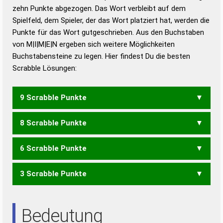
zehn Punkte abgezogen. Das Wort verbleibt auf dem
Duden – Richtiges und gutes
Spielfeld, dem Spieler, der das Wort platziert hat, werden die
Deutsch
Punkte für das Wort gutgeschrieben. Aus den Buchstaben
von M|I|M|E|N ergeben sich weitere Möglichkeiten
Duden – Die deutsche Grammatik
Buchstabensteine zu legen. Hier findest Du die besten
Duden – Deutsches
Scrabble Lösungen:
Universalwörterbuch
9 Scrabble Punkte
8 Scrabble Punkte
IMMEN
6 Scrabble Punkte
IMME
NIMM
3 Scrabble Punkte
MEIN
MINE
EIN
NIE
Bedeutung