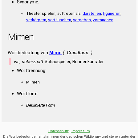
Synonyme:
Theater spielen, auftreten als,
darstellen
,
figurieren
,
verkörpern
,
vortäuschen
,
vorgeben
,
vormachen
Mimen
Wortbedeutung von
Mime
(- Grundform -)
va., scherzhaft
Schauspieler, Bühnenkünstler
Worttrennung:
Mi·men
Wortform:
Deklinierte Form
Datenschutz
|
Impressum
Die Wortbedeutungen entstammen der
deutschen Wiktionary
und stehen unter der