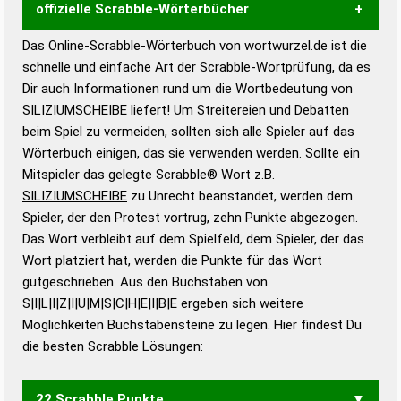
offizielle Scrabble-Wörterbücher
Das Online-Scrabble-Wörterbuch von wortwurzel.de ist die
Wortwurzel liefert mit Hilfe eines semantischen
schnelle und einfache Art der Scrabble-Wortprüfung, da es
Wortanalyse-Algorithmus gute Anhaltspunkte zu
Dir auch Informationen rund um die Wortbedeutung von
Wortbedeutung, Worttrennung und Wortform, um die
SILIZIUMSCHEIBE liefert! Um Streitereien und Debatten
Gültigkeit eines Wortes für das Scrabble-Spiel zu
beim Spiel zu vermeiden, sollten sich alle Spieler auf das
bestimmen!
zugelassene Turnier Scrabble-
Wörterbuch einigen, das sie verwenden werden. Sollte ein
Wörterbücher sind:
Mitspieler das gelegte Scrabble® Wort z.B.
SILIZIUMSCHEIBE
zu Unrecht beanstandet, werden dem
Duden – Standardwerk in 12 Bänden
Spieler, der den Protest vortrug, zehn Punkte abgezogen.
Duden – Richtiges und gutes
Das Wort verbleibt auf dem Spielfeld, dem Spieler, der das
Deutsch
Wort platziert hat, werden die Punkte für das Wort
gutgeschrieben. Aus den Buchstaben von
Duden – Die deutsche Grammatik
S|I|L|I|Z|I|U|M|S|C|H|E|I|B|E ergeben sich weitere
Duden – Deutsches
Möglichkeiten Buchstabensteine zu legen. Hier findest Du
Universalwörterbuch
die besten Scrabble Lösungen:
22 Scrabble Punkte