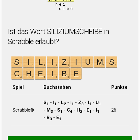
scheibe
hei
eibe
Ist das Wort SILIZIUMSCHEIBE in
Scrabble erlaubt?
Spiel
Buchstaben
Punkte
S
-
I
-
L
-
I
-
Z
-
I
-
U
1
1
2
1
3
1
1
Scrabble®
-
M
-
S
-
C
-
H
-
E
-
I
26
3
1
4
2
1
1
-
B
-
E
3
1