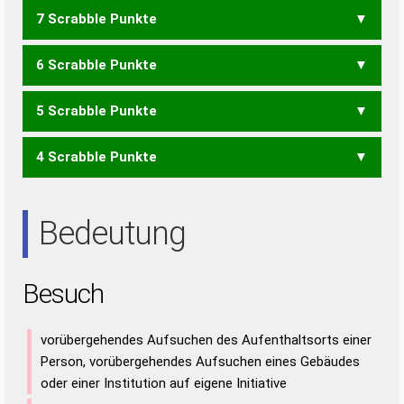
7 Scrabble Punkte
BSC
EUCH
SECH
HUBES
6 Scrabble Punkte
SCH
BUHE
BUHS
BUSH
ECUS
HUBE
HUBS
5 Scrabble Punkte
BUH
CES
CSU
ECU
HEB
HUB
SEC
4 Scrabble Punkte
BUS
SUB
HEUS
HEU
Bedeutung
Besuch
vorübergehendes Aufsuchen des Aufenthaltsorts einer
Person, vorübergehendes Aufsuchen eines Gebäudes
oder einer Institution auf eigene Initiative