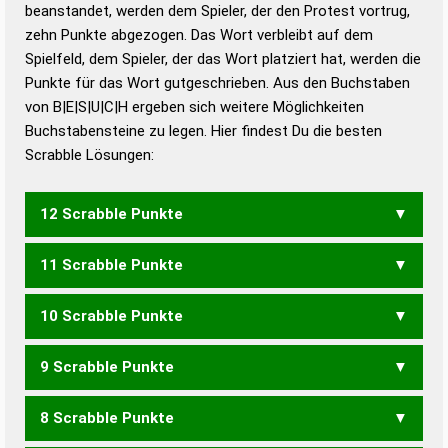
beanstandet, werden dem Spieler, der den Protest vortrug,
Duden – Standardwerk in 12 Bänden
zehn Punkte abgezogen. Das Wort verbleibt auf dem
Duden – Richtiges und gutes
Spielfeld, dem Spieler, der das Wort platziert hat, werden die
Deutsch
Punkte für das Wort gutgeschrieben. Aus den Buchstaben
von B|E|S|U|C|H ergeben sich weitere Möglichkeiten
Duden – Die deutsche Grammatik
Buchstabensteine zu legen. Hier findest Du die besten
Duden – Deutsches
Scrabble Lösungen:
Universalwörterbuch
12 Scrabble Punkte
11 Scrabble Punkte
BUCHES
BUCHSE
BUSCHE
SCHUBE
10 Scrabble Punkte
BEUCH
BUCHE
BUCHS
BUSCH
SCHUB
9 Scrabble Punkte
BUCH
8 Scrabble Punkte
SCHEU
SUCHE