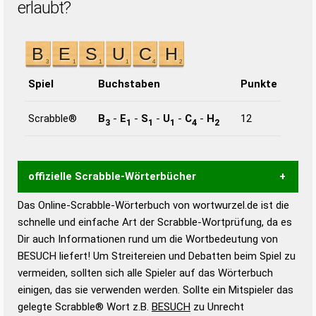
erlaubt?
Spiel
Buchstaben
Punkte
Scrabble®
B
-
E
-
S
-
U
-
C
-
H
12
3
1
1
1
4
2
offizielle Scrabble-Wörterbücher
Das Online-Scrabble-Wörterbuch von wortwurzel.de ist die
Wortwurzel liefert mit Hilfe eines semantischen
schnelle und einfache Art der Scrabble-Wortprüfung, da es
Wortanalyse-Algorithmus gute Anhaltspunkte zu
Dir auch Informationen rund um die Wortbedeutung von
Wortbedeutung, Worttrennung und Wortform, um die
BESUCH liefert! Um Streitereien und Debatten beim Spiel zu
Gültigkeit eines Wortes für das Scrabble-Spiel zu
vermeiden, sollten sich alle Spieler auf das Wörterbuch
bestimmen!
zugelassene Turnier Scrabble-
einigen, das sie verwenden werden. Sollte ein Mitspieler das
Wörterbücher sind:
gelegte Scrabble® Wort z.B.
BESUCH
zu Unrecht