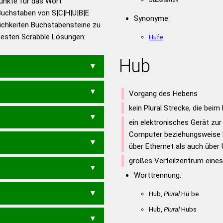
Punkte für das Wort
utsch
Buchstaben von S|C|H|U|B|E
Synonyme:
ichkeiten Buchstabensteine zu
en – Die deutsche Grammatik
 besten Scrabble Lösungen:
Hufe
en – Deutsches
Hub
SE
BUSCHE
Vorgang des Hebens
kein Plural Strecke, die bei
BUSCH
ein elektronisches Gerät zu
Computer beziehungsweise
über Ethernet als auch über
großes Verteilzentrum eine
Worttrennung:
Hub,
Plural
Hü·be
HUBES
Hub,
Plural
Hubs
HUBS