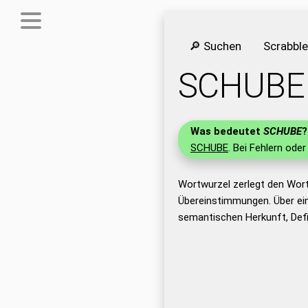
🔎 Suchen
Scrabbl
SCHUBE
Was bedeutet
SCHUBE
?
SCHUBE
. Bei Fehlern oder
Wortwurzel zerlegt den Wor
Übereinstimmungen. Über ei
semantischen Herkunft, Def