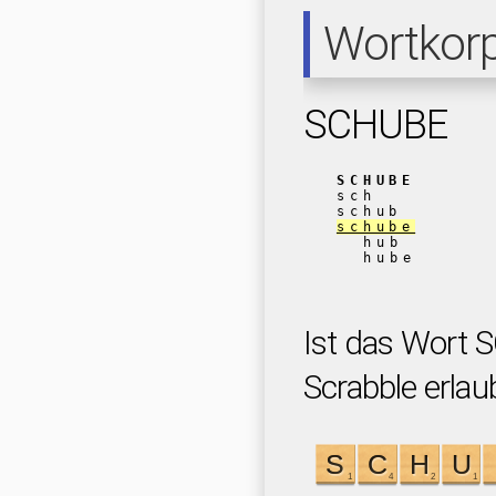
Wortkor
SCHUBE
SCHUBE
sch
schub
schube
hub
hube
Ist das Wort 
Scrabble erlau