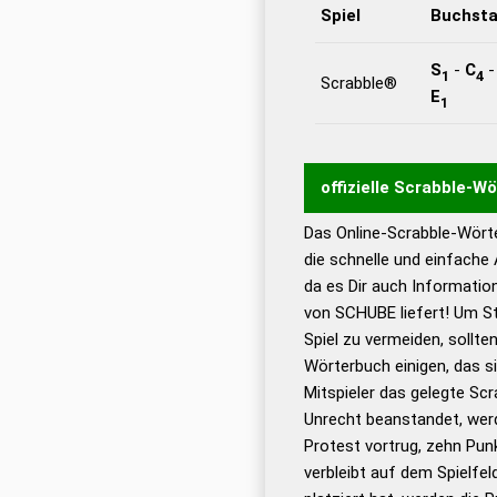
Spiel
Buchst
S
-
C
1
4
Scrabble®
E
1
offizielle Scrabble-W
Das Online-Scrabble-Wörte
Wortwurzel liefert mit 
die schnelle und einfache
Wortanalyse-Algorithmu
da es Dir auch Informati
Wortbedeutung, Worttr
von SCHUBE liefert! Um St
Gültigkeit eines Wortes 
Spiel zu vermeiden, sollten
bestimmen!
zugelassene
Wörterbuch einigen, das s
Wörterbücher sind:
Mitspieler das gelegte Sc
Unrecht beanstandet, werd
Dud
Protest vortrug, zehn Pu
Bä
verbleibt auf dem Spielfel
Dud