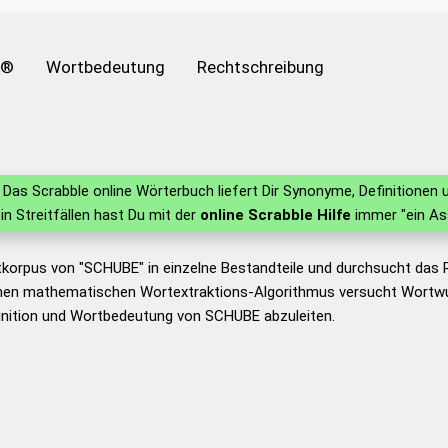
e®
Wortbedeutung
Rechtschreibung
Das Scrabble online Wörterbuch liefert Dir Synonyme, Definitione
 in Streitfällen hast Du mit der
online Scrabble Hilfe
immer "ein As
tkorpus von "SCHUBE" in einzelne Bestandteile und durchsucht das
nen mathematischen Wortextraktions-Algorithmus versucht Wortwu
inition und Wortbedeutung von SCHUBE abzuleiten.