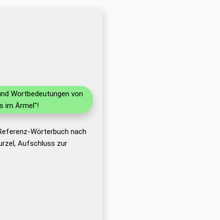
n und Wortbedeutungen von
s im Ärmel"!
 Referenz-Wörterbuch nach
rzel, Aufschluss zur