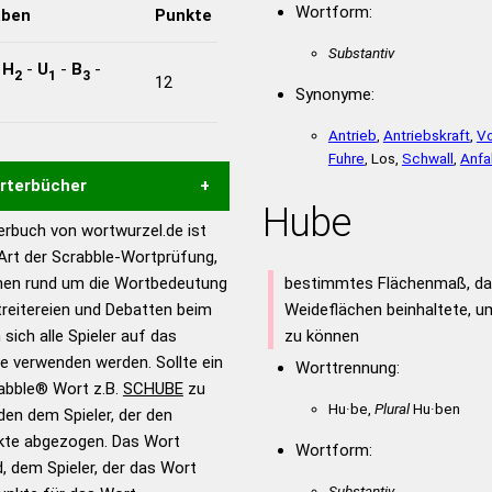
Wortform:
aben
Punkte
Substantiv
-
H
-
U
-
B
-
2
1
3
12
Synonyme:
Antrieb
,
Antriebskraft
,
Vo
Fuhre
, Los,
Schwall
,
Anfal
örterbücher
Hube
rbuch von wortwurzel.de ist
Hilfe eines semantischen
 Art der Scrabble-Wortprüfung,
s gute Anhaltspunkte zu
onen rund um die Wortbedeutung
bestimmtes Flächenmaß, da
ennung und Wortform, um die
reitereien und Debatten beim
Weideflächen beinhaltete, u
für das Scrabble-Spiel zu
 sich alle Spieler auf das
zu können
 Turnier Scrabble-
ie verwenden werden. Sollte ein
Worttrennung:
rabble® Wort z.B.
SCHUBE
zu
Hu·be,
Plural
Hu·ben
en dem Spieler, der den
en – Standardwerk in 12
nkte abgezogen. Das Wort
nden
Wortform:
d, dem Spieler, der das Wort
en – Richtiges und gutes
Substantiv