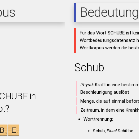
pus
Bedeutung
Für das Wort SCHUBE ist kei
Wortbedeutungsdatensatz hi
Wortkorpus werden die beste
Schub
Physik
Kraft in eine bestimm
Beschleunigung auslöst
SCHUBE in
Menge, die auf einmal beförd
bt?
Zeitraum, in dem eine Krankh
Worttrennung:
Schub,
Plural
Schü·be