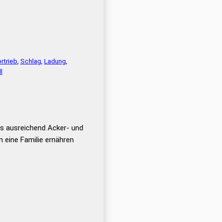
rtrieb
,
Schlag
,
Ladung
,
l
s ausreichend Acker- und
m eine Familie ernähren