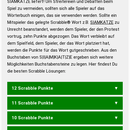
SIAMKATZE liefert! Um Streitereien und Debatten beim
Gültigkeit eines Wortes für das Scrabble-Spiel zu
Spiel zu vermeiden, sollten sich alle Spieler auf das
bestimmen!
zugelassene Turnier Scrabble-
Wörterbuch einigen, das sie verwenden werden. Sollte ein
Wörterbücher sind:
Mitspieler das gelegte Scrabble® Wort z.B.
SIAMKATZE
zu
Unrecht beanstandet, werden dem Spieler, der den Protest
Duden – Standardwerk in 12 Bänden
vortrug, zehn Punkte abgezogen. Das Wort verbleibt auf
Duden – Richtiges und gutes
dem Spielfeld, dem Spieler, der das Wort platziert hat,
Deutsch
werden die Punkte für das Wort gutgeschrieben. Aus den
Buchstaben von S|I|A|M|K|A|T|Z|E ergeben sich weitere
Duden – Die deutsche Grammatik
Möglichkeiten Buchstabensteine zu legen. Hier findest Du
Duden – Deutsches
die besten Scrabble Lösungen:
Universalwörterbuch
12 Scrabble Punkte
11 Scrabble Punkte
ASZETIK
10 Scrabble Punkte
AKAZIE
AKZISE
KEIMST
KISMET
KITZES