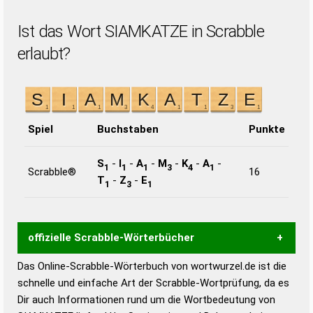
Ist das Wort SIAMKATZE in Scrabble
erlaubt?
Spiel
Buchstaben
Punkte
S
-
I
-
A
-
M
-
K
-
A
-
1
1
1
3
4
1
Scrabble®
16
T
-
Z
-
E
1
3
1
offizielle Scrabble-Wörterbücher
Das Online-Scrabble-Wörterbuch von wortwurzel.de ist die
Wortwurzel liefert mit Hilfe eines semantischen
schnelle und einfache Art der Scrabble-Wortprüfung, da es
Wortanalyse-Algorithmus gute Anhaltspunkte zu
Dir auch Informationen rund um die Wortbedeutung von
Wortbedeutung, Worttrennung und Wortform, um die