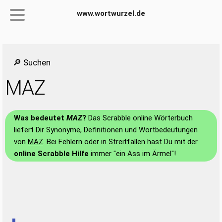
www.wortwurzel.de
🔎 Suchen
MAZ
Was bedeutet
MAZ
?
Das Scrabble online Wörterbuch
liefert Dir Synonyme, Definitionen und Wortbedeutungen
von
MAZ
. Bei Fehlern oder in Streitfällen hast Du mit der
online Scrabble Hilfe
immer "ein Ass im Ärmel"!