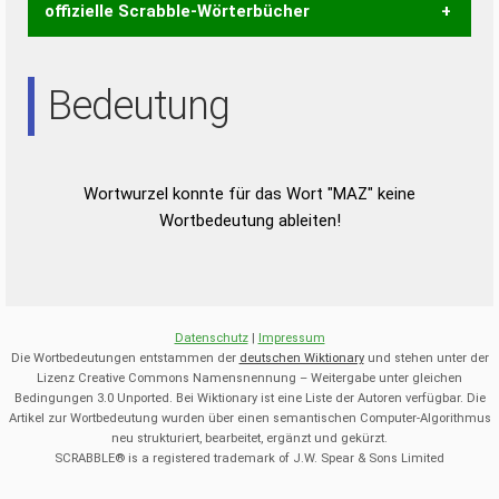
offizielle Scrabble-Wörterbücher
Wortwurzel liefert mit Hilfe eines semantischen
Bedeutung
Wortanalyse-Algorithmus gute Anhaltspunkte zu
Wortbedeutung, Worttrennung und Wortform, um die
Gültigkeit eines Wortes für das Scrabble-Spiel zu
bestimmen!
zugelassene Turnier Scrabble-
Wortwurzel konnte für das Wort "MAZ" keine
Wörterbücher sind:
Wortbedeutung ableiten!
Duden – Standardwerk in 12 Bänden
Duden – Richtiges und gutes
Deutsch
Datenschutz
|
Impressum
Duden – Die deutsche Grammatik
Die Wortbedeutungen entstammen der
deutschen Wiktionary
und stehen unter der
Lizenz Creative Commons Namensnennung – Weitergabe unter gleichen
Duden – Deutsches
Bedingungen 3.0 Unported. Bei Wiktionary ist eine Liste der Autoren verfügbar. Die
Universalwörterbuch
Artikel zur Wortbedeutung wurden über einen semantischen Computer-Algorithmus
neu strukturiert, bearbeitet, ergänzt und gekürzt.
SCRABBLE® is a registered trademark of J.W. Spear & Sons Limited