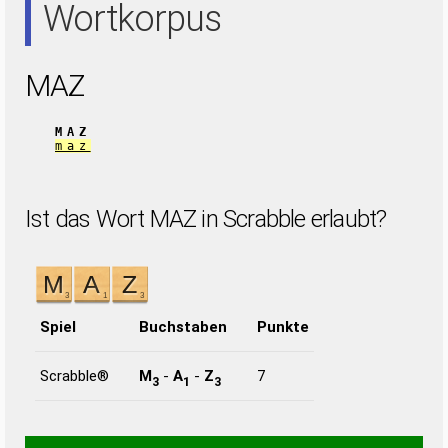
Wortkorpus
MAZ
MAZ
maz
Ist das Wort MAZ in Scrabble erlaubt?
Spiel
Buchstaben
Punkte
Scrabble®
M
-
A
-
Z
7
3
1
3