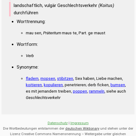
landschaftlich, vulgär Geschlechtsverkehr
(Koitus)
durchführen
Worttrennung:
mau·sen,
Präteritum
maus·te, Part. ge·maust
Wortform:
Verb
Synonyme:
fladern
,
mopsen
,
stibitzen
, Sex haben, Liebe machen,
koitieren
,
kopulieren
, penetrieren; derb ficken,
bumsen
,
es mit jemandem treiben,
poppen
,
rammeln
, siehe auch
Geschlechtsverkehr
Datenschutz
|
Impressum
Die Wortbedeutungen entstammen der
deutschen Wiktionary
und stehen unter der
Lizenz Creative Commons Namensnennung – Weitergabe unter gleichen