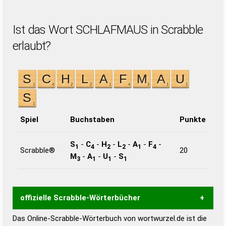
Ist das Wort SCHLAFMAUS in Scrabble
erlaubt?
Spiel
Buchstaben
Punkte
S
-
C
-
H
-
L
-
A
-
F
-
1
4
2
2
1
4
Scrabble®
20
M
-
A
-
U
-
S
3
1
1
1
offizielle Scrabble-Wörterbücher
Das Online-Scrabble-Wörterbuch von wortwurzel.de ist die
Wortwurzel liefert mit Hilfe eines semantischen