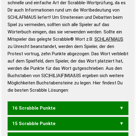
schnelle und einfache Art der Scrabble-Wortprüfung, da es
Wortanalyse-Algorithmus gute Anhaltspunkte zu
Dir auch Informationen rund um die Wortbedeutung von
Wortbedeutung, Worttrennung und Wortform, um die
SCHLAFMAUS liefert! Um Streitereien und Debatten beim
Gültigkeit eines Wortes für das Scrabble-Spiel zu
Spiel zu vermeiden, sollten sich alle Spieler auf das
bestimmen!
zugelassene Turnier Scrabble-
Wörterbuch einigen, das sie verwenden werden. Sollte ein
Wörterbücher sind:
Mitspieler das gelegte Scrabble® Wort z.B.
SCHLAFMAUS
zu Unrecht beanstandet, werden dem Spieler, der den
Duden – Standardwerk in 12 Bänden
Protest vortrug, zehn Punkte abgezogen. Das Wort verbleibt
Duden – Richtiges und gutes
auf dem Spielfeld, dem Spieler, der das Wort platziert hat,
Deutsch
werden die Punkte für das Wort gutgeschrieben. Aus den
Buchstaben von S|C|H|L|A|F|M|A|U|S ergeben sich weitere
Duden – Die deutsche Grammatik
Möglichkeiten Buchstabensteine zu legen. Hier findest Du
Duden – Deutsches
die besten Scrabble Lösungen:
Universalwörterbuch
16 Scrabble Punkte
15 Scrabble Punkte
FLAUSCHS