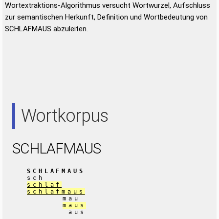
Wortextraktions-Algorithmus versucht Wortwurzel, Aufschluss
zur semantischen Herkunft, Definition und Wortbedeutung von
SCHLAFMAUS abzuleiten.
Wortkorpus
SCHLAFMAUS
SCHLAFMAUS
sch
schlaf
schlafmaus
mau
maus
aus