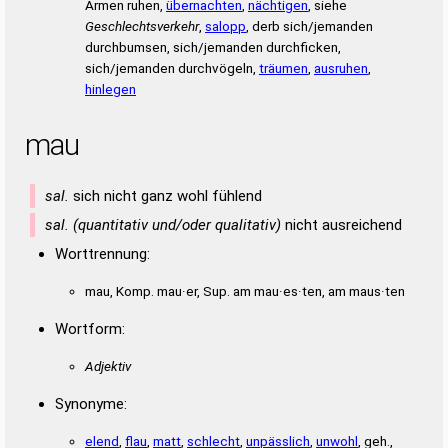
Armen ruhen,
übernachten
,
nächtigen
, siehe
Geschlechtsverkehr
,
salopp
, derb sich/jemanden
durchbumsen, sich/jemanden durchficken,
sich/jemanden durchvögeln,
träumen
,
ausruhen
,
hinlegen
mau
sal.
sich nicht ganz wohl fühlend
sal. (quantitativ und/oder qualitativ)
nicht ausreichend
Worttrennung:
mau, Komp. mau·er, Sup. am mau·es·ten, am maus·ten
Wortform:
Adjektiv
Synonyme:
elend
,
flau
,
matt
,
schlecht
,
unpässlich
,
unwohl
, geh.,