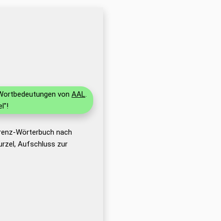
d Wortbedeutungen von
AAL
.
l"!
erenz-Wörterbuch nach
rzel, Aufschluss zur