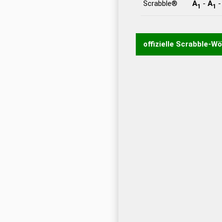
Scrabble®
A
-
A
1
1
offizielle Scrabble-W
Wortwurzel liefert mit 
Wortanalyse-Algorithmu
Wortbedeutung, Worttr
Gültigkeit eines Wortes 
bestimmen!
zugelassene
Wörterbücher sind:
Dud
Bä
Dud
De
Dud