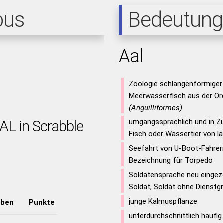
pus
Bedeutung
Aal
Zoologie schlangenförmige
Meerwasserfisch aus der Ord
(Anguilliformes)
AL in Scrabble
umgangssprachlich und in
Fisch oder Wassertier von lä
Seefahrt von U-Boot-Fahrer
Bezeichnung für Torpedo
Soldatensprache neu eingezo
Soldat, Soldat ohne Dienstg
junge Kalmuspflanze
aben
Punkte
unterdurchschnittlich häufig