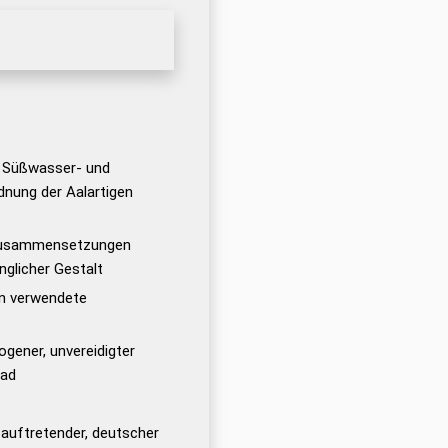
r Süßwasser- und
nung der Aalartigen
 Zusammensetzungen
nglicher Gestalt
n verwendete
gener, unvereidigter
rad
 auftretender, deutscher