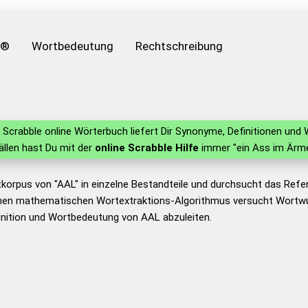
e®
Wortbedeutung
Rechtschreibung
Scrabble online Wörterbuch liefert Dir Synonyme, Definitionen un
fällen hast Du mit der
online Scrabble Hilfe
immer "ein Ass im Ärme
korpus von "AAL" in einzelne Bestandteile und durchsucht das Ref
nen mathematischen Wortextraktions-Algorithmus versucht Wortwu
nition und Wortbedeutung von AAL abzuleiten.