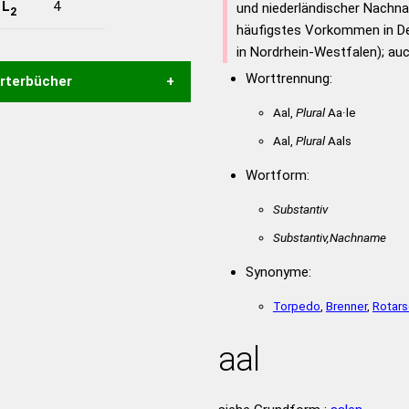
-
L
4
und niederländischer Nachn
2
häufigstes Vorkommen in De
in Nordrhein-Westfalen); a
Worttrennung:
örterbücher
Aal,
Plural
Aa·le
Hilfe eines semantischen
Aal,
Plural
Aals
s gute Anhaltspunkte zu
ennung und Wortform, um die
Wortform:
für das Scrabble-Spiel zu
Substantiv
 Turnier Scrabble-
Substantiv,Nachname
Synonyme:
en – Standardwerk in 12
nden
Torpedo
,
Brenner
,
Rotar
en – Richtiges und gutes
aal
utsch
en – Die deutsche Grammatik