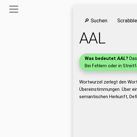
🔎 Suchen
Scrabbl
AAL
Was bedeutet
AAL
?
Das 
Bei Fehlern oder in Streit
Wortwurzel zerlegt den Wort
Übereinstimmungen. Über ei
semantischen Herkunft, Defi