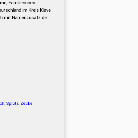
ame, Familienname
utschland im Kreis Kleve
uch mit Namenzusatz de
sch
,
Sprutz
,
Zecke