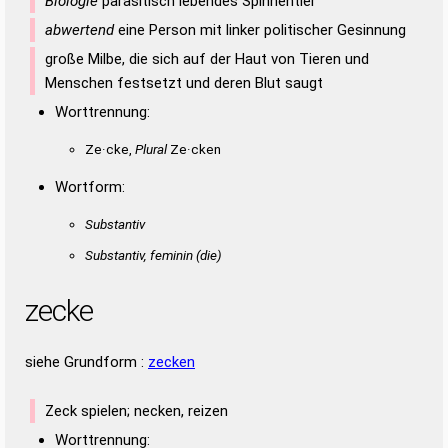
Biologie
parasitisch lebendes Spinnentier
Duden – Standardwerk in 12 Bänden
abwertend
eine Person mit linker politischer Gesinnung
Duden – Richtiges und gutes
große Milbe, die sich auf der Haut von Tieren und
Deutsch
Menschen festsetzt und deren Blut saugt
Duden – Die deutsche Grammatik
Worttrennung:
Duden – Deutsches
Ze·cke,
Plural
Ze·cken
Universalwörterbuch
Wortform:
Substantiv
Substantiv, feminin
(die)
zecke
siehe Grundform :
zecken
Zeck spielen; necken, reizen
Worttrennung: