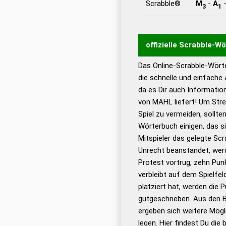
Scrabble®
M
-
A
3
1
offizielle Scrabble-W
Das Online-Scrabble-Wörte
Wortwurzel liefert mit 
die schnelle und einfache
Wortanalyse-Algorithmu
da es Dir auch Informati
Wortbedeutung, Worttr
von MAHL liefert! Um Stre
Gültigkeit eines Wortes 
Spiel zu vermeiden, sollten
bestimmen!
zugelassene
Wörterbuch einigen, das s
Wörterbücher sind:
Mitspieler das gelegte Sc
Unrecht beanstandet, werd
Dud
Protest vortrug, zehn Pu
Bä
verbleibt auf dem Spielfel
Dud
platziert hat, werden die 
De
gutgeschrieben. Aus den 
ergeben sich weitere Mögl
Dud
legen. Hier findest Du die