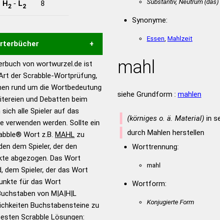
Substantiv, Neutrum
(das)
-
H
-
L
8
2
2
Synonyme:
Essen
,
Mahlzeit
örterbücher
mahl
rbuch von wortwurzel.de ist
Hilfe eines semantischen
 Art der Scrabble-Wortprüfung,
s gute Anhaltspunkte zu
onen rund um die Wortbedeutung
ennung und Wortform, um die
siehe Grundform :
mahlen
itereien und Debatten beim
für das Scrabble-Spiel zu
 sich alle Spieler auf das
 Turnier Scrabble-
(körniges o. ä. Material)
in se
ie verwenden werden. Sollte ein
durch Mahlen herstellen
rabble® Wort z.B.
MAHL
zu
en dem Spieler, der den
Worttrennung:
en – Standardwerk in 12
nkte abgezogen. Das Wort
nden
mahl
d, dem Spieler, der das Wort
en – Richtiges und gutes
Punkte für das Wort
Wortform:
utsch
Buchstaben von M|A|H|L
Konjugierte Form
ichkeiten Buchstabensteine zu
en – Die deutsche Grammatik
 besten Scrabble Lösungen: