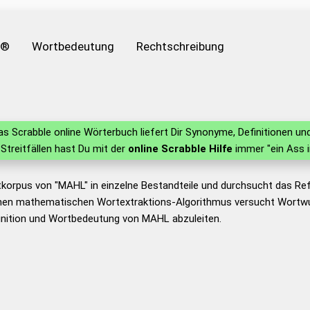
e®
Wortbedeutung
Rechtschreibung
s Scrabble online Wörterbuch liefert Dir Synonyme, Definitionen 
n Streitfällen hast Du mit der
online Scrabble Hilfe
immer "ein Ass 
tkorpus von "MAHL" in einzelne Bestandteile und durchsucht das R
nen mathematischen Wortextraktions-Algorithmus versucht Wortwu
inition und Wortbedeutung von MAHL abzuleiten.