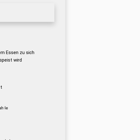
em Essen zu sich
peist wird
t
ah·le