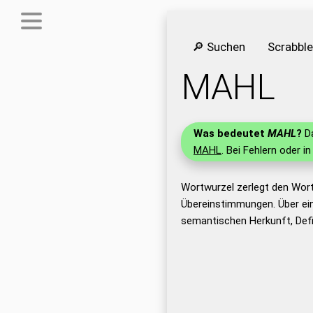
🔎 Suchen
Scrabbl
MAHL
Was bedeutet
MAHL
?
Da
MAHL
. Bei Fehlern oder i
Wortwurzel zerlegt den Wor
Übereinstimmungen. Über ei
semantischen Herkunft, Def