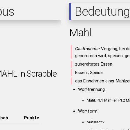
pus
Bedeutung
Mahl
Gastronomie
Vorgang, bei d
genommen wird, speisen, ges
zubereitetes Essen
MAHL in Scrabble
Essen , Speise
das Einnehmen einer Mahlzei
Worttrennung:
Mahl, Pl.1 Mäh·ler, Pl.2 M
Wortform:
aben
Punkte
Substantiv