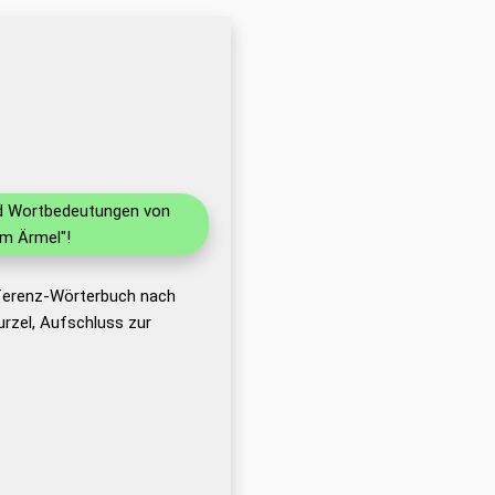
und Wortbedeutungen von
im Ärmel"!
eferenz-Wörterbuch nach
rzel, Aufschluss zur