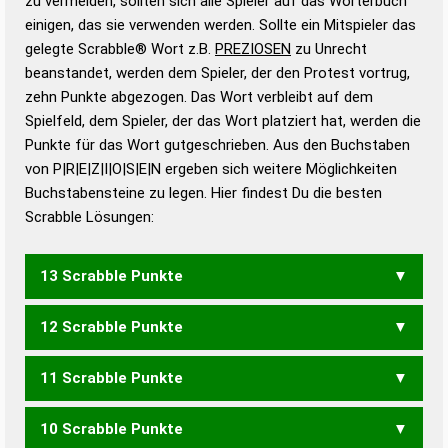
zu vermeiden, sollten sich alle Spieler auf das Wörterbuch
bestimmen!
zugelassene Turnier Scrabble-
einigen, das sie verwenden werden. Sollte ein Mitspieler das
Wörterbücher sind:
gelegte Scrabble® Wort z.B.
PREZIOSEN
zu Unrecht
beanstandet, werden dem Spieler, der den Protest vortrug,
Duden – Standardwerk in 12 Bänden
zehn Punkte abgezogen. Das Wort verbleibt auf dem
Duden – Richtiges und gutes
Spielfeld, dem Spieler, der das Wort platziert hat, werden die
Deutsch
Punkte für das Wort gutgeschrieben. Aus den Buchstaben
von P|R|E|Z|I|O|S|E|N ergeben sich weitere Möglichkeiten
Duden – Die deutsche Grammatik
Buchstabensteine zu legen. Hier findest Du die besten
Duden – Deutsches
Scrabble Lösungen:
Universalwörterbuch
13 Scrabble Punkte
12 Scrabble Punkte
SPREIZEN
11 Scrabble Punkte
SPENZER
SPREIZE
SPRENZE
POSIEREN
10 Scrabble Punkte
SPREIZ
SPRENZ
ZIEPEN
ZIPSER
ZIRPEN
ISOPREN