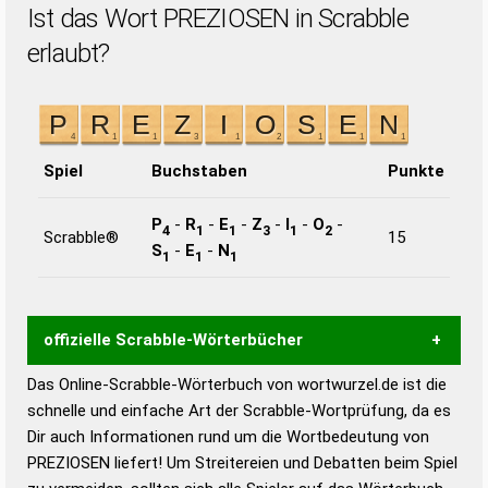
Ist das Wort PREZIOSEN in Scrabble
erlaubt?
Spiel
Buchstaben
Punkte
P
-
R
-
E
-
Z
-
I
-
O
-
4
1
1
3
1
2
Scrabble®
15
S
-
E
-
N
1
1
1
offizielle Scrabble-Wörterbücher
Das Online-Scrabble-Wörterbuch von wortwurzel.de ist die
Wortwurzel liefert mit Hilfe eines semantischen
schnelle und einfache Art der Scrabble-Wortprüfung, da es
Wortanalyse-Algorithmus gute Anhaltspunkte zu
Dir auch Informationen rund um die Wortbedeutung von
Wortbedeutung, Worttrennung und Wortform, um die
PREZIOSEN liefert! Um Streitereien und Debatten beim Spiel
Gültigkeit eines Wortes für das Scrabble-Spiel zu