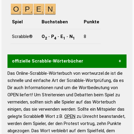
Spiel
Buchstaben
Punkte
Scrabble®
O
-
P
-
E
-
N
8
2
4
1
1
offizielle Scrabble-Wörterbücher
Das Online-Scrabble-Wörterbuch von wortwurzel.de ist die
Wortwurzel liefert mit Hilfe eines semantischen
schnelle und einfache Art der Scrabble-Wortprüfung, da es
Wortanalyse-Algorithmus gute Anhaltspunkte zu
Dir auch Informationen rund um die Wortbedeutung von
Wortbedeutung, Worttrennung und Wortform, um die
OPEN liefert! Um Streitereien und Debatten beim Spiel zu
Gültigkeit eines Wortes für das Scrabble-Spiel zu
vermeiden, sollten sich alle Spieler auf das Wörterbuch
bestimmen!
zugelassene Turnier Scrabble-
einigen, das sie verwenden werden. Sollte ein Mitspieler das
Wörterbücher sind:
gelegte Scrabble® Wort z.B.
OPEN
zu Unrecht beanstandet,
werden dem Spieler, der den Protest vortrug, zehn Punkte
Duden – Standardwerk in 12 Bänden
abgezogen. Das Wort verbleibt auf dem Spielfeld, dem