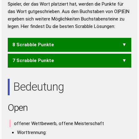
Duden – Richtiges und gutes
Spieler, der das Wort platziert hat, werden die Punkte für
Deutsch
das Wort gutgeschrieben. Aus den Buchstaben von O|P|E|N
ergeben sich weitere Möglichkeiten Buchstabensteine zu
Duden – Die deutsche Grammatik
legen. Hier findest Du die besten Scrabble Lösungen:
Duden – Deutsches
Universalwörterbuch
8 Scrabble Punkte
7 Scrabble Punkte
PEON
EPO
Bedeutung
Open
offener Wettbewerb, offene Meisterschaft
Worttrennung: