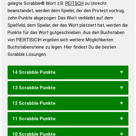
Wörterbücher sind:
gelegte Scrabble® Wort z.B.
PEITSCH
zu Unrecht
beanstandet, werden dem Spieler, der den Protest vortrug,
Duden – Standardwerk in 12 Bänden
zehn Punkte abgezogen. Das Wort verbleibt auf dem
Duden – Richtiges und gutes
Spielfeld, dem Spieler, der das Wort platziert hat, werden die
Deutsch
Punkte für das Wort gutgeschrieben. Aus den Buchstaben
von P|E|I|T|S|C|H ergeben sich weitere Möglichkeiten
Duden – Die deutsche Grammatik
Buchstabensteine zu legen. Hier findest Du die besten
Duden – Deutsches
Scrabble Lösungen:
Universalwörterbuch
14 Scrabble Punkte
13 Scrabble Punkte
PICHEST
PIETSCH
12 Scrabble Punkte
EPISCH
PICHET
PICHST
PICHTE
SPECHT
11 Scrabble Punkte
CHIPS
PECHS
PICHE
PICHT
PITCH
10 Scrabble Punkte
CHIP
PECH
PICH