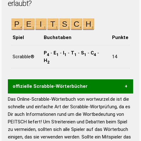
erlaubt?
Spiel
Buchstaben
Punkte
P
-
E
-
I
-
T
-
S
-
C
-
4
1
1
1
1
4
Scrabble®
14
H
2
offizielle Scrabble-Wörterbücher
Das Online-Scrabble-Wörterbuch von wortwurzel.de ist die
Wortwurzel liefert mit Hilfe eines semantischen
schnelle und einfache Art der Scrabble-Wortprüfung, da es
Wortanalyse-Algorithmus gute Anhaltspunkte zu
Dir auch Informationen rund um die Wortbedeutung von
Wortbedeutung, Worttrennung und Wortform, um die
PEITSCH liefert! Um Streitereien und Debatten beim Spiel
Gültigkeit eines Wortes für das Scrabble-Spiel zu
zu vermeiden, sollten sich alle Spieler auf das Wörterbuch
bestimmen!
zugelassene Turnier Scrabble-
einigen, das sie verwenden werden. Sollte ein Mitspieler das