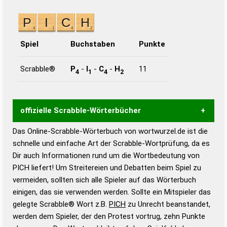
Spiel
Buchstaben
Punkte
Scrabble®
P
-
I
-
C
-
H
11
4
1
4
2
offizielle Scrabble-Wörterbücher
Das Online-Scrabble-Wörterbuch von wortwurzel.de ist die
Wortwurzel liefert mit Hilfe eines semantischen
schnelle und einfache Art der Scrabble-Wortprüfung, da es
Wortanalyse-Algorithmus gute Anhaltspunkte zu
Dir auch Informationen rund um die Wortbedeutung von
Wortbedeutung, Worttrennung und Wortform, um die
PICH liefert! Um Streitereien und Debatten beim Spiel zu
Gültigkeit eines Wortes für das Scrabble-Spiel zu
vermeiden, sollten sich alle Spieler auf das Wörterbuch
bestimmen!
zugelassene Turnier Scrabble-
einigen, das sie verwenden werden. Sollte ein Mitspieler das
Wörterbücher sind:
gelegte Scrabble® Wort z.B.
PICH
zu Unrecht beanstandet,
werden dem Spieler, der den Protest vortrug, zehn Punkte
Duden – Standardwerk in 12 Bänden