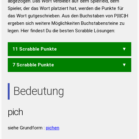
abgezogen. Das Wort verbleibt auf dem Spielfeld, dem
Duden – Richtiges und gutes
Spieler, der das Wort platziert hat, werden die Punkte für
Deutsch
das Wort gutgeschrieben. Aus den Buchstaben von P|I|C|H
ergeben sich weitere Möglichkeiten Buchstabensteine zu
Duden – Die deutsche Grammatik
legen. Hier findest Du die besten Scrabble Lösungen:
Duden – Deutsches
Universalwörterbuch
11 Scrabble Punkte
7 Scrabble Punkte
CHIP
CHI
HIP
PHI
Bedeutung
pich
siehe Grundform :
pichen