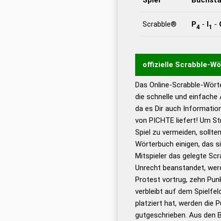
Scrabble®
P
-
I
-
4
1
offizielle Scrabble-W
Das Online-Scrabble-Wörte
Wortwurzel liefert mit 
die schnelle und einfache
Wortanalyse-Algorithmu
da es Dir auch Informati
Wortbedeutung, Worttr
von PICHTE liefert! Um St
Gültigkeit eines Wortes 
Spiel zu vermeiden, sollten
bestimmen!
zugelassene
Wörterbuch einigen, das s
Wörterbücher sind:
Mitspieler das gelegte Sc
Unrecht beanstandet, werd
Dud
Protest vortrug, zehn Pu
Bä
verbleibt auf dem Spielfel
Dud
platziert hat, werden die 
De
gutgeschrieben. Aus den 