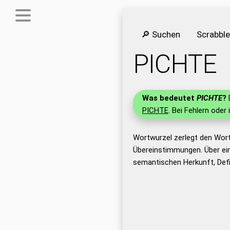
🔎 Suchen
Scrabbl
PICHTE
Was bedeutet
PICHTE
?
D
PICHTE
. Bei Fehlern oder 
Wortwurzel zerlegt den Wor
Übereinstimmungen. Über ei
semantischen Herkunft, Def