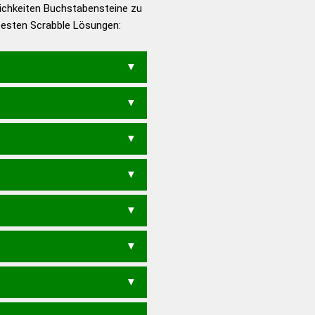
ichkeiten Buchstabensteine zu
en – Die deutsche Grammatik
 besten Scrabble Lösungen:
en – Deutsches