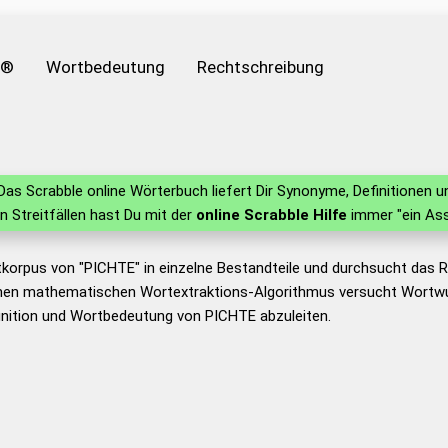
e®
Wortbedeutung
Rechtschreibung
as Scrabble online Wörterbuch liefert Dir Synonyme, Definitionen
in Streitfällen hast Du mit der
online Scrabble Hilfe
immer "ein Ass
tkorpus von "PICHTE" in einzelne Bestandteile und durchsucht das
nen mathematischen Wortextraktions-Algorithmus versucht Wortwu
inition und Wortbedeutung von PICHTE abzuleiten.