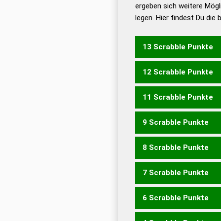
ergeben sich weitere Mögl
Dud
legen. Hier findest Du die
Dud
Universalwörterbuch
13 Scrabble Punkte
12 Scrabble Punkte
PICHET
11 Scrabble Punkte
PICHE
PITCH
9 Scrabble Punkte
CHIP
PECH
8 Scrabble Punkte
EICHT
TEICH
7 Scrabble Punkte
ECHT
EICH
6 Scrabble Punkte
CHI
HIP
PHI