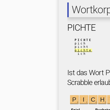
Wortkor
PICHTE
PICHTE
pich
picht
pichte
ich
Ist das Wort 
Scrabble erlau
Spiel
Buchst