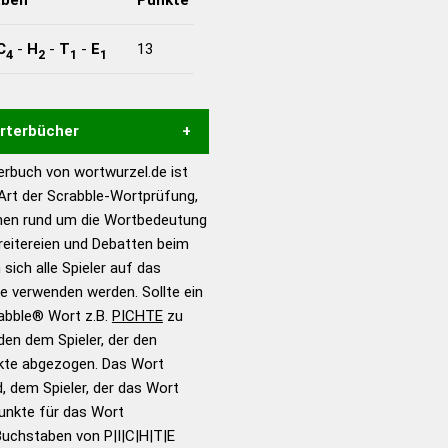
C
-
H
-
T
-
E
13
4
2
1
1
örterbücher
rbuch von wortwurzel.de ist
Hilfe eines semantischen
 Art der Scrabble-Wortprüfung,
s gute Anhaltspunkte zu
onen rund um die Wortbedeutung
ennung und Wortform, um die
reitereien und Debatten beim
für das Scrabble-Spiel zu
 sich alle Spieler auf das
 Turnier Scrabble-
ie verwenden werden. Sollte ein
rabble® Wort z.B.
PICHTE
zu
en dem Spieler, der den
en – Standardwerk in 12
nkte abgezogen. Das Wort
nden
d, dem Spieler, der das Wort
en – Richtiges und gutes
Punkte für das Wort
utsch
Buchstaben von P|I|C|H|T|E