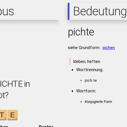
pus
Bedeutung
pichte
siehe Grundform :
pichen
kleben, heften
Worttrennung:
pich·te
PICHTE in
Wortform:
bt?
Konjugierte Form
aben
Punkte