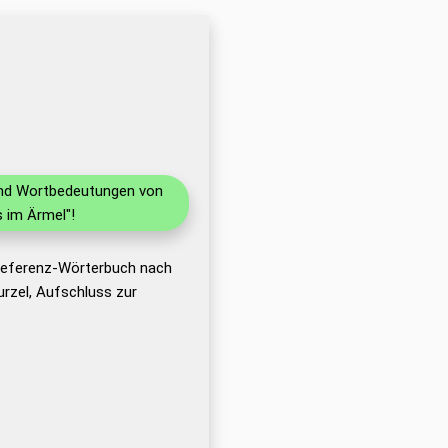
 und Wortbedeutungen von
 im Ärmel"!
 Referenz-Wörterbuch nach
rzel, Aufschluss zur