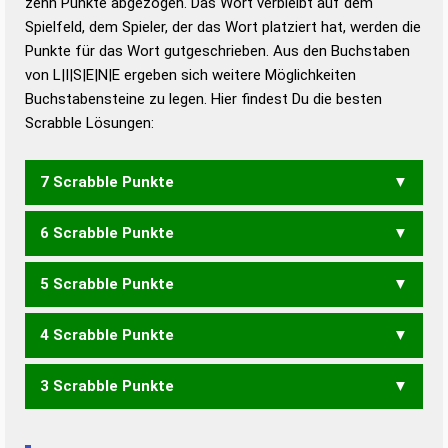
zehn Punkte abgezogen. Das Wort verbleibt auf dem
Duden – Richtiges und gutes
Spielfeld, dem Spieler, der das Wort platziert hat, werden die
Deutsch
Punkte für das Wort gutgeschrieben. Aus den Buchstaben
von L|I|S|E|N|E ergeben sich weitere Möglichkeiten
Duden – Die deutsche Grammatik
Buchstabensteine zu legen. Hier findest Du die besten
Duden – Deutsches
Scrabble Lösungen:
Universalwörterbuch
7 Scrabble Punkte
6 Scrabble Punkte
EILENS
ESELIN
LEINES
LEISEN
LIESEN
NIESLE
SEILEN
SENILE
SIELEN
SILENE
5 Scrabble Punkte
EILEN
ESELN
ILEEN
INSEL
LEIEN
LEINE
LEINS
LEISE
LENES
LENIS
LESEN
LIESE
LINSE
SEILE
SELEN
SENIL
4 Scrabble Punkte
SIELE
SILEN
EILE
ELEN
ELSE
ESEL
ILSE
LEES
LEIN
LEIS
LESE
LIEN
LIES
LINS
SEIL
SIEL
EINES
EISEN
NIESE
SEIEN
SEINE
3 Scrabble Punkte
EIL
LEE
LEI
EIES
EINE
EINS
EISE
NIES
SEEN
SEIN
EIN
EIS
ENS
INS
NEE
NIE
SEE
SEI
SIE