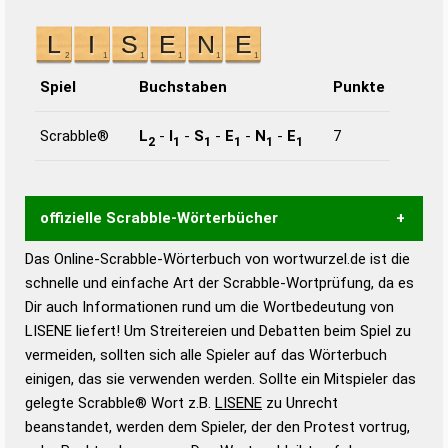
Spiel
Buchstaben
Punkte
Scrabble®
L
-
I
-
S
-
E
-
N
-
E
7
2
1
1
1
1
1
offizielle Scrabble-Wörterbücher
Das Online-Scrabble-Wörterbuch von wortwurzel.de ist die
Wortwurzel liefert mit Hilfe eines semantischen
schnelle und einfache Art der Scrabble-Wortprüfung, da es
Wortanalyse-Algorithmus gute Anhaltspunkte zu
Dir auch Informationen rund um die Wortbedeutung von
Wortbedeutung, Worttrennung und Wortform, um die
LISENE liefert! Um Streitereien und Debatten beim Spiel zu
Gültigkeit eines Wortes für das Scrabble-Spiel zu
vermeiden, sollten sich alle Spieler auf das Wörterbuch
bestimmen!
zugelassene Turnier Scrabble-
einigen, das sie verwenden werden. Sollte ein Mitspieler das
Wörterbücher sind:
gelegte Scrabble® Wort z.B.
LISENE
zu Unrecht
beanstandet, werden dem Spieler, der den Protest vortrug,
Duden – Standardwerk in 12 Bänden