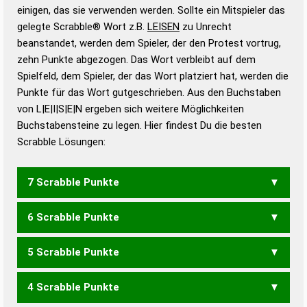
bestimmen!
zugelassene Turnier Scrabble-
einigen, das sie verwenden werden. Sollte ein Mitspieler das
Wörterbücher sind:
gelegte Scrabble® Wort z.B.
LEISEN
zu Unrecht
beanstandet, werden dem Spieler, der den Protest vortrug,
Duden – Standardwerk in 12 Bänden
zehn Punkte abgezogen. Das Wort verbleibt auf dem
Duden – Richtiges und gutes
Spielfeld, dem Spieler, der das Wort platziert hat, werden die
Deutsch
Punkte für das Wort gutgeschrieben. Aus den Buchstaben
von L|E|I|S|E|N ergeben sich weitere Möglichkeiten
Duden – Die deutsche Grammatik
Buchstabensteine zu legen. Hier findest Du die besten
Duden – Deutsches
Scrabble Lösungen:
Universalwörterbuch
7 Scrabble Punkte
6 Scrabble Punkte
EILENS
ESELIN
LEINES
LIESEN
LISENE
NIESLE
SEILEN
SENILE
SIELEN
SILENE
5 Scrabble Punkte
EILEN
ESELN
ILEEN
INSEL
LEIEN
LEINE
LEINS
LENES
LENIS
LESEN
LIESE
LINSE
SEILE
SELEN
SENIL
SIELE
4 Scrabble Punkte
SILEN
EILE
ELEN
ELSE
ESEL
ILSE
LEES
LEIN
LESE
LIEN
LIES
LINS
SEIL
SIEL
EINES
NIESE
SEIEN
SEINE