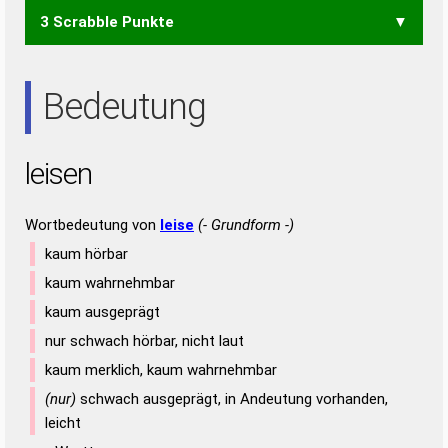
3 Scrabble Punkte
EIL
LEE
EIES
EINE
EINS
NIES
SEEN
SEIN
EIN
ENS
INS
NEE
NIE
SEE
SEI
SIE
Bedeutung
leisen
Wortbedeutung von
leise
(- Grundform -)
kaum hörbar
kaum wahrnehmbar
kaum ausgeprägt
nur schwach hörbar, nicht laut
kaum merklich, kaum wahrnehmbar
(nur)
schwach ausgeprägt, in Andeutung vorhanden,
leicht