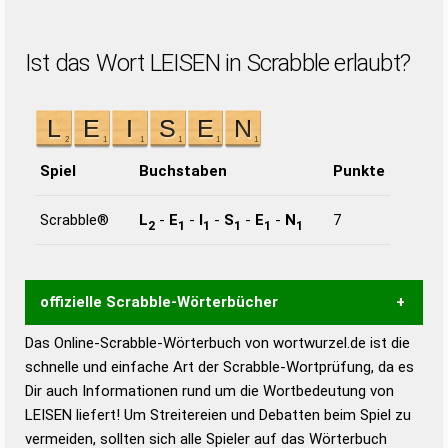
Ist das Wort LEISEN in Scrabble erlaubt?
Spiel
Buchstaben
Punkte
Scrabble®
L
-
E
-
I
-
S
-
E
-
N
7
2
1
1
1
1
1
offizielle Scrabble-Wörterbücher
Das Online-Scrabble-Wörterbuch von wortwurzel.de ist die
Wortwurzel liefert mit Hilfe eines semantischen
schnelle und einfache Art der Scrabble-Wortprüfung, da es
Wortanalyse-Algorithmus gute Anhaltspunkte zu
Dir auch Informationen rund um die Wortbedeutung von
Wortbedeutung, Worttrennung und Wortform, um die
LEISEN liefert! Um Streitereien und Debatten beim Spiel zu
Gültigkeit eines Wortes für das Scrabble-Spiel zu
vermeiden, sollten sich alle Spieler auf das Wörterbuch