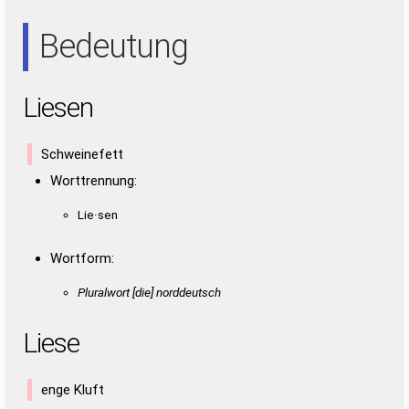
EIN
EIS
ENS
INS
NEE
NIE
SEE
SEI
SIE
Bedeutung
Liesen
Schweinefett
Worttrennung:
Lie·sen
Wortform:
Pluralwort [die] norddeutsch
Liese
enge Kluft