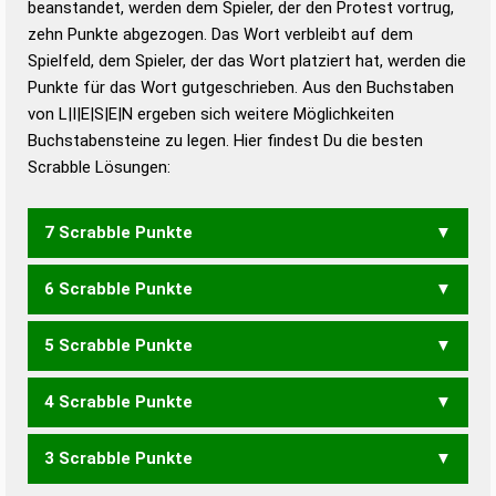
beanstandet, werden dem Spieler, der den Protest vortrug,
Duden – Standardwerk in 12 Bänden
zehn Punkte abgezogen. Das Wort verbleibt auf dem
Duden – Richtiges und gutes
Spielfeld, dem Spieler, der das Wort platziert hat, werden die
Deutsch
Punkte für das Wort gutgeschrieben. Aus den Buchstaben
von L|I|E|S|E|N ergeben sich weitere Möglichkeiten
Duden – Die deutsche Grammatik
Buchstabensteine zu legen. Hier findest Du die besten
Duden – Deutsches
Scrabble Lösungen:
Universalwörterbuch
7 Scrabble Punkte
6 Scrabble Punkte
EILENS
ESELIN
LEINES
LEISEN
LISENE
NIESLE
SEILEN
SENILE
SIELEN
SILENE
5 Scrabble Punkte
EILEN
ESELN
ILEEN
INSEL
LEIEN
LEINE
LEINS
LEISE
LENES
LENIS
LESEN
LINSE
SEILE
SELEN
SENIL
SIELE
4 Scrabble Punkte
SILEN
EILE
ELEN
ELSE
ESEL
ILSE
LEES
LEIN
LEIS
LESE
LIEN
LINS
SEIL
SIEL
EINES
EISEN
NIESE
SEIEN
SEINE
3 Scrabble Punkte
EIL
LEE
LEI
EIES
EINE
EINS
EISE
NIES
SEEN
SEIN