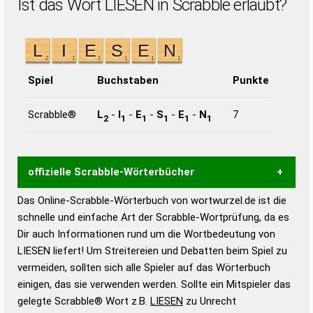
Ist das Wort LIESEN in Scrabble erlaubt?
Spiel
Buchstaben
Punkte
Scrabble®
L
-
I
-
E
-
S
-
E
-
N
7
2
1
1
1
1
1
offizielle Scrabble-Wörterbücher
Das Online-Scrabble-Wörterbuch von wortwurzel.de ist die
Wortwurzel liefert mit Hilfe eines semantischen
schnelle und einfache Art der Scrabble-Wortprüfung, da es
Wortanalyse-Algorithmus gute Anhaltspunkte zu
Dir auch Informationen rund um die Wortbedeutung von
Wortbedeutung, Worttrennung und Wortform, um die
LIESEN liefert! Um Streitereien und Debatten beim Spiel zu
Gültigkeit eines Wortes für das Scrabble-Spiel zu
vermeiden, sollten sich alle Spieler auf das Wörterbuch
bestimmen!
zugelassene Turnier Scrabble-
einigen, das sie verwenden werden. Sollte ein Mitspieler das
Wörterbücher sind:
gelegte Scrabble® Wort z.B.
LIESEN
zu Unrecht