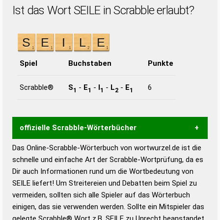
Ist das Wort SEILE in Scrabble erlaubt?
Spiel
Buchstaben
Punkte
Scrabble®
S
-
E
-
I
-
L
-
E
6
1
1
1
2
1
offizielle Scrabble-Wörterbücher
Das Online-Scrabble-Wörterbuch von wortwurzel.de ist die
Wortwurzel liefert mit Hilfe eines semantischen
schnelle und einfache Art der Scrabble-Wortprüfung, da es
Wortanalyse-Algorithmus gute Anhaltspunkte zu
Dir auch Informationen rund um die Wortbedeutung von
Wortbedeutung, Worttrennung und Wortform, um die
SEILE liefert! Um Streitereien und Debatten beim Spiel zu
Gültigkeit eines Wortes für das Scrabble-Spiel zu
vermeiden, sollten sich alle Spieler auf das Wörterbuch
bestimmen!
zugelassene Turnier Scrabble-
einigen, das sie verwenden werden. Sollte ein Mitspieler das
Wörterbücher sind:
gelegte Scrabble® Wort z.B.
SEILE
zu Unrecht beanstandet,