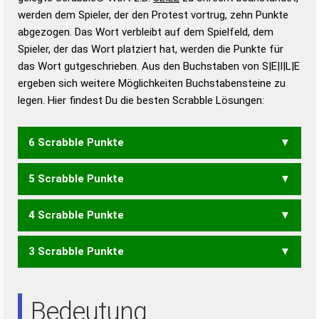
werden dem Spieler, der den Protest vortrug, zehn Punkte
Duden – Standardwerk in 12 Bänden
abgezogen. Das Wort verbleibt auf dem Spielfeld, dem
Duden – Richtiges und gutes
Spieler, der das Wort platziert hat, werden die Punkte für
Deutsch
das Wort gutgeschrieben. Aus den Buchstaben von S|E|I|L|E
ergeben sich weitere Möglichkeiten Buchstabensteine zu
Duden – Die deutsche Grammatik
legen. Hier findest Du die besten Scrabble Lösungen:
Duden – Deutsches
Universalwörterbuch
6 Scrabble Punkte
5 Scrabble Punkte
LEISE
LIESE
SIELE
4 Scrabble Punkte
ELSE
ESEL
ILSE
LEES
LEIS
LESE
LIES
SIEL
3 Scrabble Punkte
LEE
LEI
EIES
EISE
EIS
SEE
SIE
Bedeutung