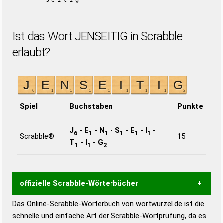
seitig
Ist das Wort JENSEITIG in Scrabble
erlaubt?
Spiel
Buchstaben
Punkte
J
-
E
-
N
-
S
-
E
-
I
-
6
1
1
1
1
1
Scrabble®
15
T
-
I
-
G
1
1
2
offizielle Scrabble-Wörterbücher
Das Online-Scrabble-Wörterbuch von wortwurzel.de ist die
Wortwurzel liefert mit Hilfe eines semantischen
schnelle und einfache Art der Scrabble-Wortprüfung, da es
Wortanalyse-Algorithmus gute Anhaltspunkte zu