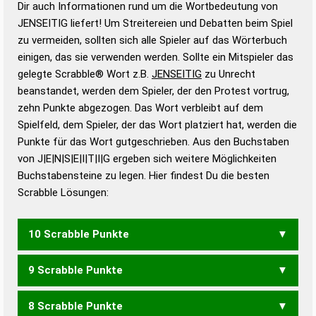
Dir auch Informationen rund um die Wortbedeutung von
Wortbedeutung, Worttrennung und Wortform, um die
JENSEITIG liefert! Um Streitereien und Debatten beim Spiel
Gültigkeit eines Wortes für das Scrabble-Spiel zu
zu vermeiden, sollten sich alle Spieler auf das Wörterbuch
bestimmen!
zugelassene Turnier Scrabble-
einigen, das sie verwenden werden. Sollte ein Mitspieler das
Wörterbücher sind:
gelegte Scrabble® Wort z.B.
JENSEITIG
zu Unrecht
beanstandet, werden dem Spieler, der den Protest vortrug,
Duden – Standardwerk in 12 Bänden
zehn Punkte abgezogen. Das Wort verbleibt auf dem
Duden – Richtiges und gutes
Spielfeld, dem Spieler, der das Wort platziert hat, werden die
Deutsch
Punkte für das Wort gutgeschrieben. Aus den Buchstaben
von J|E|N|S|E|I|T|I|G ergeben sich weitere Möglichkeiten
Duden – Die deutsche Grammatik
Buchstabensteine zu legen. Hier findest Du die besten
Duden – Deutsches
Scrabble Lösungen:
Universalwörterbuch
10 Scrabble Punkte
9 Scrabble Punkte
JENES
8 Scrabble Punkte
JEIN
JENE
JETS
JINS
EINIGEST
EINSTIEG
EINSTIGE