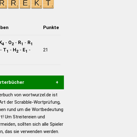
aben
Punkte
K
-
O
-
R
-
R
4
2
1
1
-
T
-
H
-
E
-
21
1
2
1
örterbücher
rbuch von wortwurzel.de ist
Hilfe eines semantischen
 Art der Scrabble-Wortprüfung,
s gute Anhaltspunkte zu
onen rund um die Wortbedeutung
ennung und Wortform, um die
t! Um Streitereien und
für das Scrabble-Spiel zu
meiden, sollten sich alle Spieler
 Turnier Scrabble-
n, das sie verwenden werden.