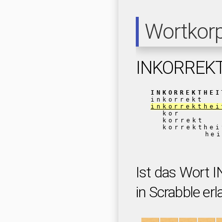
Wortkor
INKORREK
INKORREKTHEI
inkorrekt
inkorrekthei
kor
korrekt
korrekthei
he
Ist das Wort
in Scrabble erl