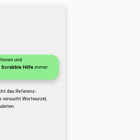
itionen und
 Scrabble Hilfe
immer
cht das Referenz-
 versucht Wortwurzel,
leiten.