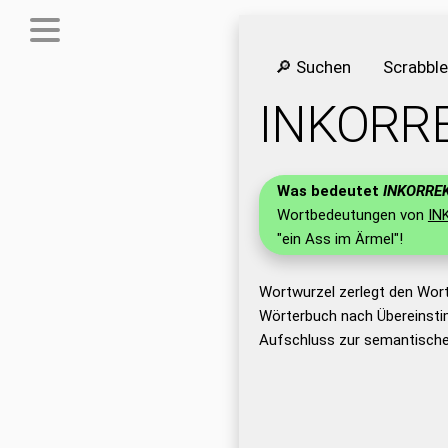
🔎 Suchen
Scrabbl
INKORR
Was bedeutet
INKORRE
Wortbedeutungen von
IN
"ein Ass im Ärmel"!
Wortwurzel zerlegt den Wor
Wörterbuch nach Übereinsti
Aufschluss zur semantische