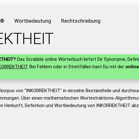
e®
Wortbedeutung
Rechtschreibung
EKTHEIT
KTHEIT
?
Das Scrabble online Wörterbuch liefert Dir Synonyme, Defin
KORREKTHEIT
. Bei Fehlern oder in Streitfällen hast Du mit der
online
tkorpus von "INKORREKTHEIT" in einzelne Bestandteile und durchsu
mmungen. Über einen mathematischen Wortextraktions-Algorithmus
n Herkunft, Definition und Wortbedeutung von INKORREKTHEIT abzu