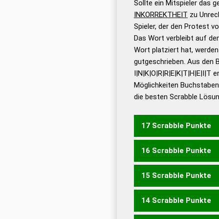
Sollte ein Mitspieler das 
INKORREKTHEIT
zu Unrec
Dud
Spieler, der den Protest 
Bä
Das Wort verbleibt auf dem
Dud
Wort platziert hat, werde
De
gutgeschrieben. Aus den 
I|N|K|O|R|R|E|K|T|H|E|I|T 
Dud
Möglichkeiten Buchstabens
Dud
die besten Scrabble Lösu
Universalwörterbuch
17 Scrabble Punkte
16 Scrabble Punkte
ENTKORKTER
HEKTIKE
15 Scrabble Punkte
ENTKORKET
ENTKORK
KONKRETER
KORREKTE
14 Scrabble Punkte
KROKIERET
KROKIERTE
ENTKORKE
ENTKORKT
KOKETTER
KONKRETE