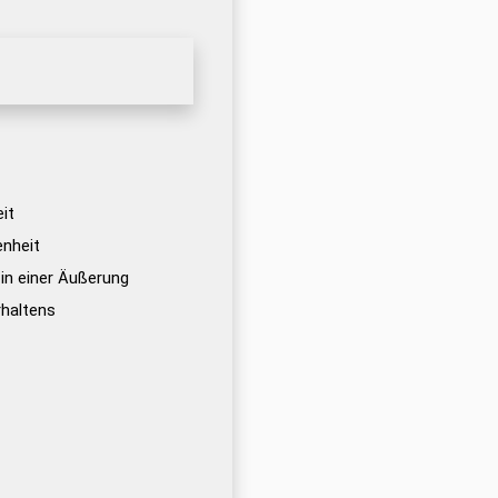
eit
enheit
t in einer Äußerung
rhaltens