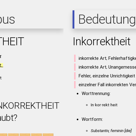
pus
Bedeutung
THEIT
Inkorrektheit
T
inkorrekte Art; Fehlerhaftigk
t
inkorrekte Art; Unangemess
Fehler, einzelne Unrichtigkei
t
i
einzelner Fall inkorrekten Ve
Worttrennung:
 INKORREKTHEIT
In·kor·rekt·heit
aubt?
Wortform:
Substantiv, feminin [die]