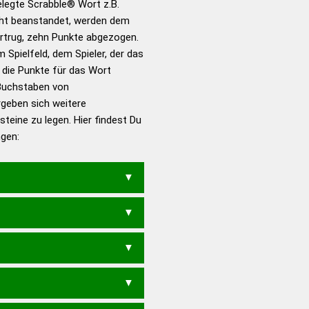
gelegte Scrabble® Wort z.B.
ht beanstandet, werden dem
en – Standardwerk in 12
vortrug, zehn Punkte abgezogen.
nden
 Spielfeld, dem Spieler, der das
en – Richtiges und gutes
n die Punkte für das Wort
utsch
Buchstaben von
ergeben sich weitere
en – Die deutsche Grammatik
teine zu legen. Hier findest Du
en – Deutsches
ngen:
RIN
INKORREKTE
TE
HEKTIKERN
KOKETTIER
N
KROKETTEN
KROKIEREN
HEKTIKER
KOKETTEN
KORREKTE
KROKETTE