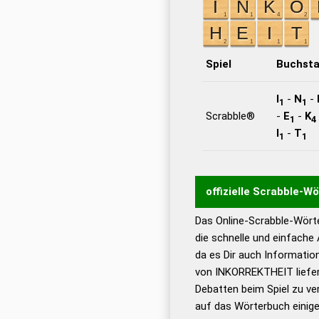
Spiel
Buchst
I
-
N
-
1
1
Scrabble®
-
E
-
K
1
4
I
-
T
1
1
offizielle Scrabble-W
Das Online-Scrabble-Wörte
Wortwurzel liefert mit 
die schnelle und einfache
Wortanalyse-Algorithmu
da es Dir auch Informati
Wortbedeutung, Worttr
von INKORREKTHEIT liefer
Gültigkeit eines Wortes 
Debatten beim Spiel zu ver
bestimmen!
zugelassene
auf das Wörterbuch einige
Wörterbücher sind: