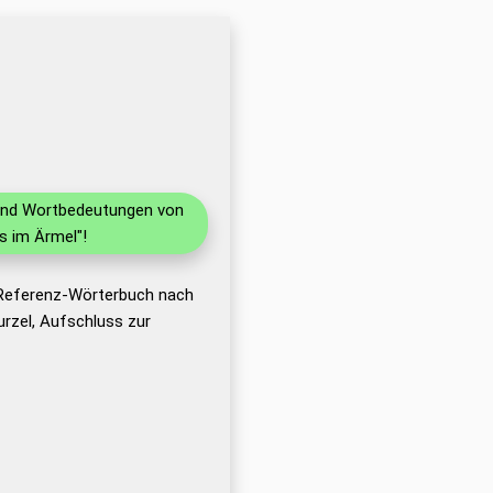
n und Wortbedeutungen von
s im Ärmel"!
 Referenz-Wörterbuch nach
rzel, Aufschluss zur