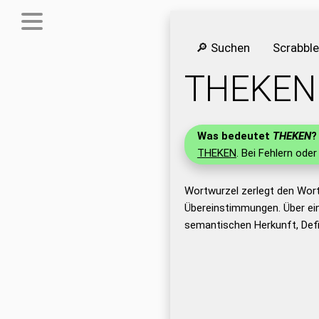
🔎 Suchen
Scrabbl
THEKEN
Was bedeutet
THEKEN
?
THEKEN
. Bei Fehlern oder
Wortwurzel zerlegt den Wor
Übereinstimmungen. Über ei
semantischen Herkunft, Def