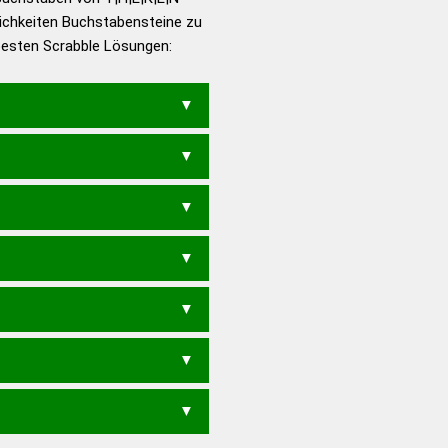
ichkeiten Buchstabensteine zu
en – Die deutsche Grammatik
 besten Scrabble Lösungen:
en – Deutsches