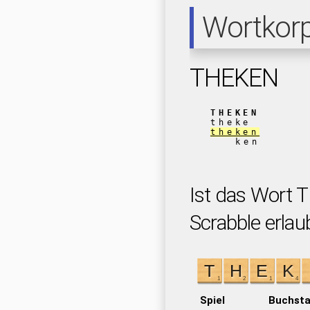
Wortkor
THEKEN
THEKEN
theke
theken
ken
Ist das Wort 
Scrabble erlau
Spiel
Buchst