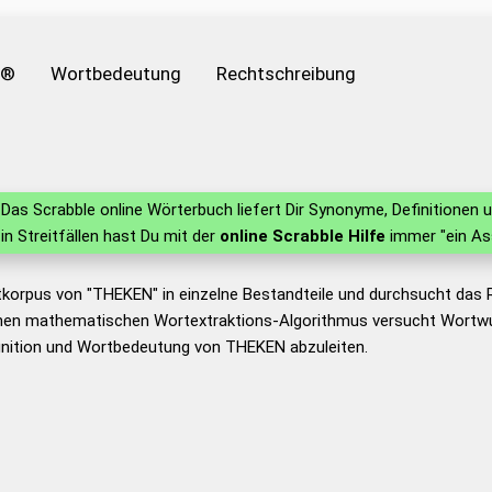
e®
Wortbedeutung
Rechtschreibung
Das Scrabble online Wörterbuch liefert Dir Synonyme, Definitione
 in Streitfällen hast Du mit der
online Scrabble Hilfe
immer "ein As
tkorpus von "THEKEN" in einzelne Bestandteile und durchsucht das
nen mathematischen Wortextraktions-Algorithmus versucht Wortwu
inition und Wortbedeutung von THEKEN abzuleiten.