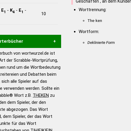
Geschäften , an dem Kunden
Worttrennung:
-
E
-
K
-
E
-
1
4
1
10
The·ken
Wortform:
örterbücher
Deklinierte Form
rbuch von wortwurzel.de ist
Hilfe eines semantischen
 Art der Scrabble-Wortprüfung,
s gute Anhaltspunkte zu
onen rund um die Wortbedeutung
ennung und Wortform, um die
reitereien und Debatten beim
für das Scrabble-Spiel zu
 sich alle Spieler auf das
 Turnier Scrabble-
ie verwenden werden. Sollte ein
rabble® Wort z.B.
THEKEN
zu
en dem Spieler, der den
en – Standardwerk in 12
nkte abgezogen. Das Wort
nden
d, dem Spieler, der das Wort
en – Richtiges und gutes
Punkte für das Wort
utsch
Buchstaben von T|H|E|K|E|N