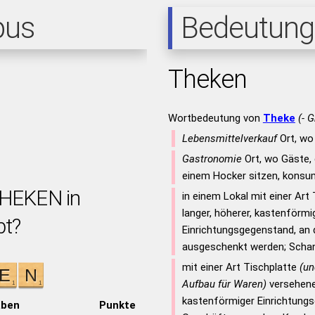
pus
Bedeutung
Theken
Wortbedeutung von
Theke
(- 
Lebensmittelverkauf
Ort, wo
Gastronomie
Ort, wo Gäste, 
einem Hocker sitzen, konsu
THEKEN in
in einem Lokal mit einer Art
langer, höherer, kastenförmi
bt?
Einrichtungsgegenstand, an
ausgeschenkt werden; Scha
mit einer Art Tischplatte
(un
Aufbau für Waren)
versehener
kastenförmiger Einrichtung
aben
Punkte