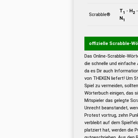
T
-
H
1
2
Scrabble®
N
1
offizielle Scrabble-W
Das Online-Scrabble-Wörte
Wortwurzel liefert mit 
die schnelle und einfache
Wortanalyse-Algorithmu
da es Dir auch Informati
Wortbedeutung, Worttr
von THEKEN liefert! Um St
Gültigkeit eines Wortes 
Spiel zu vermeiden, sollten
bestimmen!
zugelassene
Wörterbuch einigen, das s
Wörterbücher sind:
Mitspieler das gelegte Sc
Unrecht beanstandet, werd
Dud
Protest vortrug, zehn Pu
Bä
verbleibt auf dem Spielfel
Dud
platziert hat, werden die 
De
gutgeschrieben. Aus den 