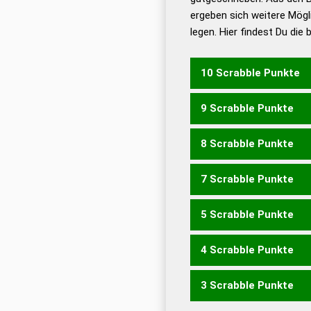
ergeben sich weitere Mögl
Dud
legen. Hier findest Du die
Dud
Universalwörterbuch
10 Scrabble Punkte
9 Scrabble Punkte
HENKET
HENKTE
8 Scrabble Punkte
HENKE
HENKT
7 Scrabble Punkte
HENK
KNETE
5 Scrabble Punkte
KNET
4 Scrabble Punkte
EHEN
3 Scrabble Punkte
EHE
ENTE
TEEN