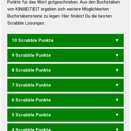
Punkte für das Wort gutgeschrieben. Aus den Buchstaben
von K|N|I|E|T|E|T ergeben sich weitere Möglichkeiten
Duden – Die deutsche Grammatik
Buchstabensteine zu legen. Hier findest Du die besten
Duden – Deutsches
Scrabble Lösungen:
Universalwörterbuch
10 Scrabble Punkte
9 Scrabble Punkte
KITETEN
8 Scrabble Punkte
KETTEN
KITETE
KITTEN
KNETET
7 Scrabble Punkte
IKTEN
KEINE
KETTE
KITEN
KITET
KITTE
KNETE
6 Scrabble Punkte
KEIN
KETT
KIEN
KITE
KITT
KNET
5 Scrabble Punkte
KEN
KIN
KIT
EINTET
4 Scrabble Punkte
EINET
EINTE
NETTE
TEINT
TINTE