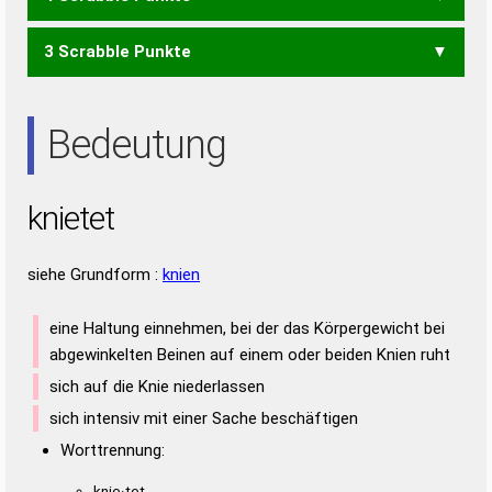
3 Scrabble Punkte
EINE
EINT
ENTE
NETT
TEEN
TEIN
EIN
NEE
NET
TEE
Bedeutung
knietet
siehe Grundform :
knien
eine Haltung einnehmen, bei der das Körpergewicht bei
abgewinkelten Beinen auf einem oder beiden Knien ruht
sich auf die Knie niederlassen
sich intensiv mit einer Sache beschäftigen
Worttrennung:
knie·tet