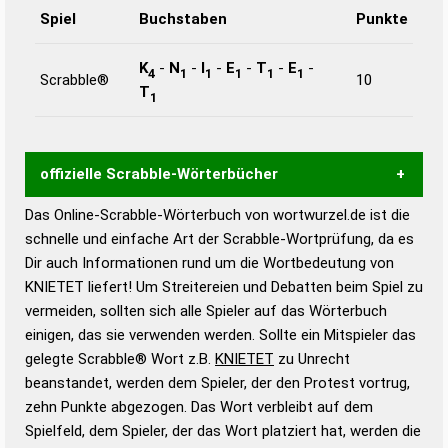
Spiel
Buchstaben
Punkte
K
-
N
-
I
-
E
-
T
-
E
-
4
1
1
1
1
1
Scrabble®
10
T
1
offizielle Scrabble-Wörterbücher
Das Online-Scrabble-Wörterbuch von wortwurzel.de ist die
Wortwurzel liefert mit Hilfe eines semantischen
schnelle und einfache Art der Scrabble-Wortprüfung, da es
Wortanalyse-Algorithmus gute Anhaltspunkte zu
Dir auch Informationen rund um die Wortbedeutung von
Wortbedeutung, Worttrennung und Wortform, um die
KNIETET liefert! Um Streitereien und Debatten beim Spiel zu
Gültigkeit eines Wortes für das Scrabble-Spiel zu
vermeiden, sollten sich alle Spieler auf das Wörterbuch
bestimmen!
zugelassene Turnier Scrabble-
einigen, das sie verwenden werden. Sollte ein Mitspieler das
Wörterbücher sind:
gelegte Scrabble® Wort z.B.
KNIETET
zu Unrecht
beanstandet, werden dem Spieler, der den Protest vortrug,
Duden – Standardwerk in 12 Bänden
zehn Punkte abgezogen. Das Wort verbleibt auf dem
Duden – Richtiges und gutes
Spielfeld, dem Spieler, der das Wort platziert hat, werden die
Deutsch