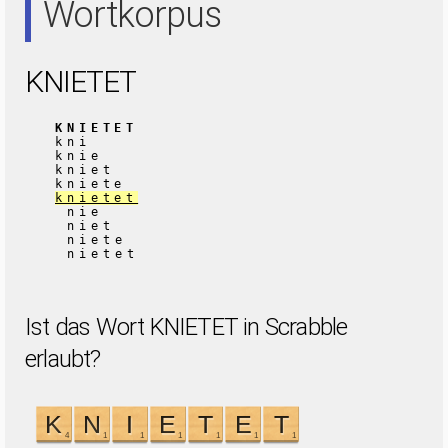
Wortkorpus
KNIETET
KNIETET
kni
knie
kniet
kniete
knietet
nie
niet
niete
nietet
Ist das Wort KNIETET in Scrabble
erlaubt?