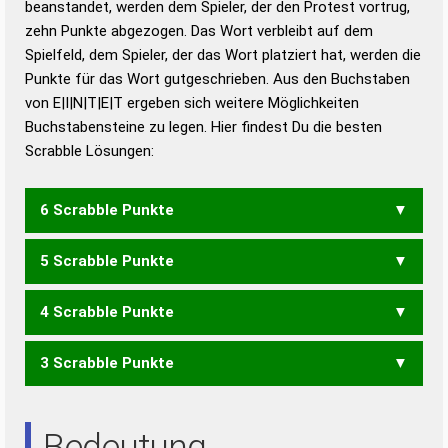
beanstandet, werden dem Spieler, der den Protest vortrug,
Duden – Standardwerk in 12 Bänden
zehn Punkte abgezogen. Das Wort verbleibt auf dem
Duden – Richtiges und gutes
Spielfeld, dem Spieler, der das Wort platziert hat, werden die
Deutsch
Punkte für das Wort gutgeschrieben. Aus den Buchstaben
von E|I|N|T|E|T ergeben sich weitere Möglichkeiten
Duden – Die deutsche Grammatik
Buchstabensteine zu legen. Hier findest Du die besten
Duden – Deutsches
Scrabble Lösungen:
Universalwörterbuch
6 Scrabble Punkte
5 Scrabble Punkte
NIETET
4 Scrabble Punkte
EINET
NETTE
NIETE
TEINT
TINTE
3 Scrabble Punkte
EINE
ENTE
NETT
NIET
TEEN
TEIN
NEE
NET
NIE
TEE
Bedeutung