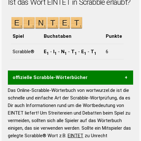
Ist das Wort EINTET in Scrabble erlaubt?
Spiel
Buchstaben
Punkte
Scrabble®
E
-
I
-
N
-
T
-
E
-
T
6
1
1
1
1
1
1
offizielle Scrabble-Wörterbücher
Das Online-Scrabble-Wörterbuch von wortwurzel.de ist die
Wortwurzel liefert mit Hilfe eines semantischen
schnelle und einfache Art der Scrabble-Wortprüfung, da es
Wortanalyse-Algorithmus gute Anhaltspunkte zu
Dir auch Informationen rund um die Wortbedeutung von
Wortbedeutung, Worttrennung und Wortform, um die
EINTET liefert! Um Streitereien und Debatten beim Spiel zu
Gültigkeit eines Wortes für das Scrabble-Spiel zu
vermeiden, sollten sich alle Spieler auf das Wörterbuch
bestimmen!
zugelassene Turnier Scrabble-
einigen, das sie verwenden werden. Sollte ein Mitspieler das
Wörterbücher sind:
gelegte Scrabble® Wort z.B.
EINTET
zu Unrecht