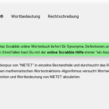
e®
Wortbedeutung
Rechtschreibung
as Scrabble online Wörterbuch liefert Dir Synonyme, Definitionen
in Streitfällen hast Du mit der
online Scrabble Hilfe
immer "ein Ass
tkorpus von "NIETET" in einzelne Bestandteile und durchsucht das
nen mathematischen Wortextraktions-Algorithmus versucht Wortwu
inition und Wortbedeutung von NIETET abzuleiten.