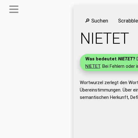
🔎 Suchen
Scrabbl
NIETET
Was bedeutet
NIETET
?
D
NIETET
. Bei Fehlern oder 
Wortwurzel zerlegt den Wor
Übereinstimmungen. Über ei
semantischen Herkunft, Def