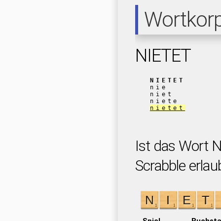
Wortkor
NIETET
NIETET
nie
niet
niete
nietet
Ist das Wort 
Scrabble erlau
Spiel
Buchst