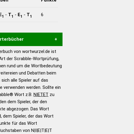
E
-
T
-
E
-
T
6
1
1
1
1
örterbücher
rbuch von wortwurzel.de ist
Hilfe eines semantischen
 Art der Scrabble-Wortprüfung,
s gute Anhaltspunkte zu
onen rund um die Wortbedeutung
ennung und Wortform, um die
reitereien und Debatten beim
für das Scrabble-Spiel zu
 sich alle Spieler auf das
 Turnier Scrabble-
ie verwenden werden. Sollte ein
rabble® Wort z.B.
NIETET
zu
en dem Spieler, der den
en – Standardwerk in 12
nkte abgezogen. Das Wort
nden
d, dem Spieler, der das Wort
en – Richtiges und gutes
Punkte für das Wort
utsch
uchstaben von N|I|E|T|E|T