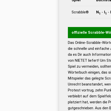
Scrabble®
N
-
I
-
1
1
offizielle Scrabble-W
Das Online-Scrabble-Wörte
Wortwurzel liefert mit 
die schnelle und einfache
Wortanalyse-Algorithmu
da es Dir auch Informati
Wortbedeutung, Worttr
von NIETET liefert! Um St
Gültigkeit eines Wortes 
Spiel zu vermeiden, sollten
bestimmen!
zugelassene
Wörterbuch einigen, das s
Wörterbücher sind:
Mitspieler das gelegte Sc
Unrecht beanstandet, werd
Dud
Protest vortrug, zehn Pu
Bä
verbleibt auf dem Spielfel
Dud
platziert hat, werden die 
De
gutgeschrieben. Aus den B