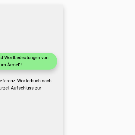
 und Wortbedeutungen von
 im Ärmel"!
 Referenz-Wörterbuch nach
rzel, Aufschluss zur