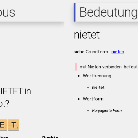
pus
Bedeutung
nietet
siehe Grundform :
nieten
mit Nieten verbinden, befest
Worttrennung:
nie·tet
NIETET in
Wortform:
bt?
Konjugierte Form
aben
Punkte