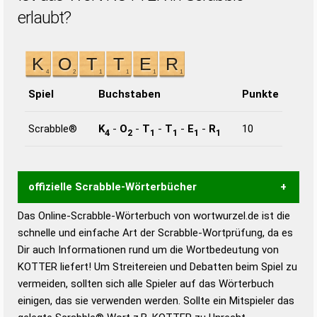
erlaubt?
Spiel
Buchstaben
Punkte
Scrabble®
K
-
O
-
T
-
T
-
E
-
R
10
4
2
1
1
1
1
offizielle Scrabble-Wörterbücher
Das Online-Scrabble-Wörterbuch von wortwurzel.de ist die
Wortwurzel liefert mit Hilfe eines semantischen
schnelle und einfache Art der Scrabble-Wortprüfung, da es
Wortanalyse-Algorithmus gute Anhaltspunkte zu
Dir auch Informationen rund um die Wortbedeutung von
Wortbedeutung, Worttrennung und Wortform, um die
KOTTER liefert! Um Streitereien und Debatten beim Spiel zu
Gültigkeit eines Wortes für das Scrabble-Spiel zu
vermeiden, sollten sich alle Spieler auf das Wörterbuch
bestimmen!
zugelassene Turnier Scrabble-
einigen, das sie verwenden werden. Sollte ein Mitspieler das
Wörterbücher sind: