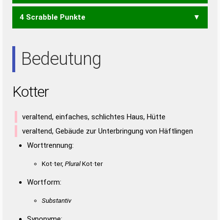
4 Scrabble Punkte
ORTE
ROTE
ROTT
TORE
TORT
TOTE
ORT
ROT
TOR
TOT
RETT
Bedeutung
Kotter
veraltend, einfaches, schlichtes Haus, Hütte
veraltend, Gebäude zur Unterbringung von Häftlingen
Worttrennung:
Kot·ter,
Plural
Kot·ter
Wortform:
Substantiv
Synonyme: