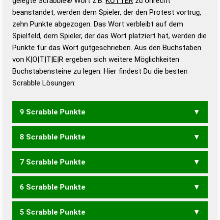
gelegte Scrabble® Wort z.B.
KOTTER
zu Unrecht
beanstandet, werden dem Spieler, der den Protest vortrug,
Duden – Standardwerk in 12 Bänden
zehn Punkte abgezogen. Das Wort verbleibt auf dem
Duden – Richtiges und gutes
Spielfeld, dem Spieler, der das Wort platziert hat, werden die
Deutsch
Punkte für das Wort gutgeschrieben. Aus den Buchstaben
von K|O|T|T|E|R ergeben sich weitere Möglichkeiten
Duden – Die deutsche Grammatik
Buchstabensteine zu legen. Hier findest Du die besten
Duden – Deutsches
Scrabble Lösungen:
Universalwörterbuch
9 Scrabble Punkte
8 Scrabble Punkte
KOTET
REKTO
7 Scrabble Punkte
KORE
KORT
KOTE
KROT
6 Scrabble Punkte
KOR
KETT
5 Scrabble Punkte
ORTET
ROTTE
TORTE
TOTER