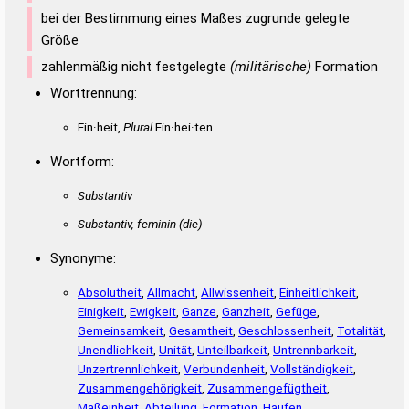
bei der Bestimmung eines Maßes zugrunde gelegte
Größe
zahlenmäßig nicht festgelegte
(militärische)
Formation
Worttrennung:
Ein·heit,
Plural
Ein·hei·ten
Wortform:
Substantiv
Substantiv, feminin
(die)
Synonyme:
Absolutheit
,
Allmacht
,
Allwissenheit
,
Einheitlichkeit
,
Einigkeit
,
Ewigkeit
,
Ganze
,
Ganzheit
,
Gefüge
,
Gemeinsamkeit
,
Gesamtheit
,
Geschlossenheit
,
Totalität
,
Unendlichkeit
,
Unität
,
Unteilbarkeit
,
Untrennbarkeit
,
Unzertrennlichkeit
,
Verbundenheit
,
Vollständigkeit
,
Zusammengehörigkeit
,
Zusammengefügtheit
,
Maßeinheit
,
Abteilung
,
Formation
,
Haufen
,