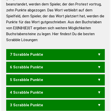
beanstandet, werden dem Spieler, der den Protest vortrug,
Duden – Standardwerk in 12 Bänden
zehn Punkte abgezogen. Das Wort verbleibt auf dem
Duden – Richtiges und gutes
Spielfeld, dem Spieler, der das Wort platziert hat, werden die
Deutsch
Punkte für das Wort gutgeschrieben. Aus den Buchstaben
von E|I|N|H|E|I|T ergeben sich weitere Möglichkeiten
Duden – Die deutsche Grammatik
Buchstabensteine zu legen. Hier findest Du die besten
Duden – Deutsches
Scrabble Lösungen:
Universalwörterbuch
7 Scrabble Punkte
6 Scrabble Punkte
ETHNIE
5 Scrabble Punkte
HEINE
HEINI
HEITI
THEIN
4 Scrabble Punkte
EHEN
EINET
EINTE
NIETE
3 Scrabble Punkte
EHE
HIE
HIN
HIT
IHN
EINE
EINT
ENTE
INTI
NIET
TEEN