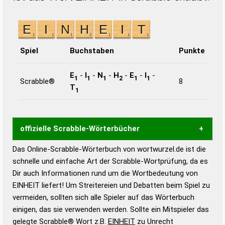
Spiel
Buchstaben
Punkte
E
-
I
-
N
-
H
-
E
-
I
-
1
1
1
2
1
1
Scrabble®
8
T
1
offizielle Scrabble-Wörterbücher
Das Online-Scrabble-Wörterbuch von wortwurzel.de ist die
Wortwurzel liefert mit Hilfe eines semantischen
schnelle und einfache Art der Scrabble-Wortprüfung, da es
Wortanalyse-Algorithmus gute Anhaltspunkte zu
Dir auch Informationen rund um die Wortbedeutung von
Wortbedeutung, Worttrennung und Wortform, um die
EINHEIT liefert! Um Streitereien und Debatten beim Spiel zu
Gültigkeit eines Wortes für das Scrabble-Spiel zu
vermeiden, sollten sich alle Spieler auf das Wörterbuch
bestimmen!
zugelassene Turnier Scrabble-
einigen, das sie verwenden werden. Sollte ein Mitspieler das
Wörterbücher sind:
gelegte Scrabble® Wort z.B.
EINHEIT
zu Unrecht