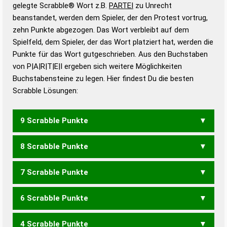
Wörterbücher sind:
gelegte Scrabble® Wort z.B.
PARTEI
zu Unrecht
beanstandet, werden dem Spieler, der den Protest vortrug,
Duden – Standardwerk in 12 Bänden
zehn Punkte abgezogen. Das Wort verbleibt auf dem
Duden – Richtiges und gutes
Spielfeld, dem Spieler, der das Wort platziert hat, werden die
Deutsch
Punkte für das Wort gutgeschrieben. Aus den Buchstaben
von P|A|R|T|E|I ergeben sich weitere Möglichkeiten
Duden – Die deutsche Grammatik
Buchstabensteine zu legen. Hier findest Du die besten
Duden – Deutsches
Scrabble Lösungen:
Universalwörterbuch
9 Scrabble Punkte
8 Scrabble Punkte
APTIER
PARTIE
TAPIRE
7 Scrabble Punkte
APERT
PATER
PETRA
PETRI
PIETA
PIRAT
PREIT
TAPER
TAPIR
TAPRE
6 Scrabble Punkte
APER
APRE
PAIR
PATE
PERI
PIER
PITA
PREI
TAPE
TRAP
TRIP
4 Scrabble Punkte
PER
PIE
PIT
RAP
REP
TIP