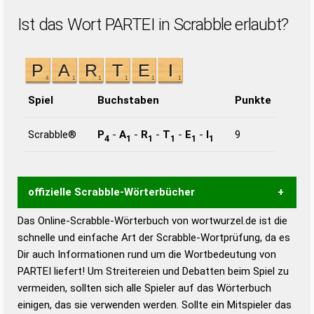
Ist das Wort PARTEI in Scrabble erlaubt?
Spiel
Buchstaben
Punkte
Scrabble®
P
-
A
-
R
-
T
-
E
-
I
9
4
1
1
1
1
1
offizielle Scrabble-Wörterbücher
Das Online-Scrabble-Wörterbuch von wortwurzel.de ist die
Wortwurzel liefert mit Hilfe eines semantischen
schnelle und einfache Art der Scrabble-Wortprüfung, da es
Wortanalyse-Algorithmus gute Anhaltspunkte zu
Dir auch Informationen rund um die Wortbedeutung von
Wortbedeutung, Worttrennung und Wortform, um die
PARTEI liefert! Um Streitereien und Debatten beim Spiel zu
Gültigkeit eines Wortes für das Scrabble-Spiel zu
vermeiden, sollten sich alle Spieler auf das Wörterbuch
bestimmen!
zugelassene Turnier Scrabble-
einigen, das sie verwenden werden. Sollte ein Mitspieler das