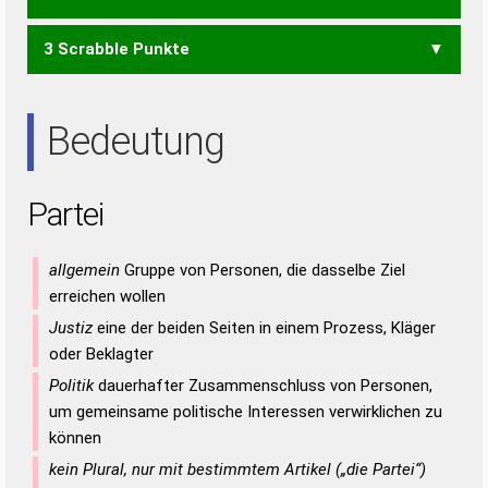
3 Scrabble Punkte
ARIE
RATE
REIT
RIET
RITA
RITE
TIER
AIR
ARE
EIA
ETA
IRA
IRE
RAI
RAT
TAI
TRI
Bedeutung
Partei
allgemein
Gruppe von Personen, die dasselbe Ziel
erreichen wollen
Justiz
eine der beiden Seiten in einem Prozess, Kläger
oder Beklagter
Politik
dauerhafter Zusammenschluss von Personen,
um gemeinsame politische Interessen verwirklichen zu
können
kein Plural, nur mit bestimmtem Artikel („die Partei“)