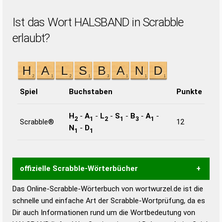
Ist das Wort HALSBAND in Scrabble
erlaubt?
Spiel
Buchstaben
Punkte
H
-
A
-
L
-
S
-
B
-
A
-
2
1
2
1
3
1
Scrabble®
12
N
-
D
1
1
offizielle Scrabble-Wörterbücher
Das Online-Scrabble-Wörterbuch von wortwurzel.de ist die
Wortwurzel liefert mit Hilfe eines semantischen
schnelle und einfache Art der Scrabble-Wortprüfung, da es
Wortanalyse-Algorithmus gute Anhaltspunkte zu
Dir auch Informationen rund um die Wortbedeutung von
Wortbedeutung, Worttrennung und Wortform, um die