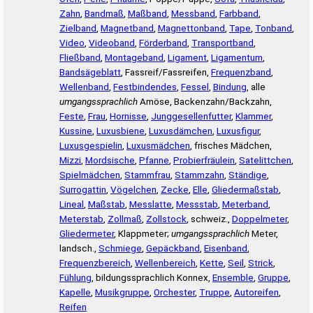
Zahn
,
Bandmaß
,
Maßband
,
Messband
,
Farbband
,
Zielband
,
Magnetband
,
Magnettonband
,
Tape
,
Tonband
,
Video
,
Videoband
,
Förderband
,
Transportband
,
Fließband
,
Montageband
,
Ligament
,
Ligamentum
,
Bandsägeblatt
, Fassreif/Fassreifen,
Frequenzband
,
Wellenband
,
Festbindendes
,
Fessel
,
Bindung
, alle
umgangssprachlich
Amöse, Backenzahn/Backzahn,
Feste
,
Frau
,
Hornisse
,
Junggesellenfutter
,
Klammer
,
Kussine
,
Luxusbiene
,
Luxusdämchen
,
Luxusfigur
,
Luxusgespielin
,
Luxusmädchen
, frisches Mädchen,
Mizzi
,
Mordsische
,
Pfanne
,
Probierfräulein
,
Satelittchen
,
Spielmädchen
,
Stammfrau
,
Stammzahn
,
Ständige
,
Surrogattin
,
Vögelchen
,
Zecke
,
Elle
,
Gliedermaßstab
,
Lineal
,
Maßstab
,
Messlatte
,
Messstab
,
Meterband
,
Meterstab
,
Zollmaß
,
Zollstock
, schweiz.,
Doppelmeter
,
Gliedermeter
, Klappmeter;
umgangssprachlich
Meter,
landsch.,
Schmiege
,
Gepäckband
,
Eisenband
,
Frequenzbereich
,
Wellenbereich
,
Kette
,
Seil
,
Strick
,
Fühlung
, bildungssprachlich Konnex,
Ensemble
,
Gruppe
,
Kapelle
,
Musikgruppe
,
Orchester
,
Truppe
,
Autoreifen
,
Reifen