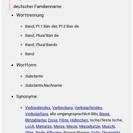
deutscher Familienname
Worttrennung:
Band, Pl.1 Bän·der, Pl.2 Ban·de
Band,
Plural
Bän·de
Band,
Plural
Bands
Band
Wortform:
Substantiv
Substantiv,Nachname
Synonyme:
Verbindendes
,
Verbindung
,
Verknüpfendes
,
Verknüpfung
, alle
umgangssprachlich
Bibi,
Biene
,
Blitzableiter
,
Dose
,
Flöte
,
Hühnchen
, Ische/feste Ische,
Loch
,
Matratze
,
Meise
,
Mieze
,
Miezekatze
,
Muschi
,
Ofen
,
Perle
,
Pflaume
, Poppe/Puppe,
Sofa
,
Thusnelda
,