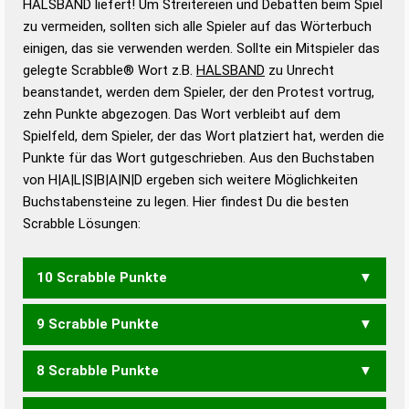
HALSBAND liefert! Um Streitereien und Debatten beim Spiel
Gültigkeit eines Wortes für das Scrabble-Spiel zu
zu vermeiden, sollten sich alle Spieler auf das Wörterbuch
bestimmen!
zugelassene Turnier Scrabble-
einigen, das sie verwenden werden. Sollte ein Mitspieler das
Wörterbücher sind:
gelegte Scrabble® Wort z.B.
HALSBAND
zu Unrecht
beanstandet, werden dem Spieler, der den Protest vortrug,
Duden – Standardwerk in 12 Bänden
zehn Punkte abgezogen. Das Wort verbleibt auf dem
Duden – Richtiges und gutes
Spielfeld, dem Spieler, der das Wort platziert hat, werden die
Deutsch
Punkte für das Wort gutgeschrieben. Aus den Buchstaben
von H|A|L|S|B|A|N|D ergeben sich weitere Möglichkeiten
Duden – Die deutsche Grammatik
Buchstabensteine zu legen. Hier findest Du die besten
Duden – Deutsches
Scrabble Lösungen:
Universalwörterbuch
10 Scrabble Punkte
9 Scrabble Punkte
SALBAND
8 Scrabble Punkte
ABSAHN
BANDLS
LANDAB