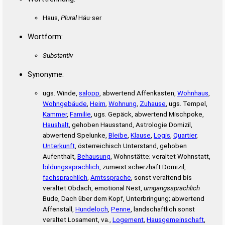
Haus,
Plural
Häu·ser
Wortform:
Substantiv
Synonyme:
ugs. Winde,
salopp
, abwertend Affenkasten,
Wohnhaus
,
Wohngebäude
,
Heim
,
Wohnung
,
Zuhause
, ugs. Tempel,
Kammer
,
Familie
, ugs. Gepäck, abwertend Mischpoke,
Haushalt
, gehoben Hausstand, Astrologie Domizil,
abwertend Spelunke,
Bleibe
,
Klause
,
Logis
,
Quartier
,
Unterkunft
, österreichisch Unterstand, gehoben
Aufenthalt,
Behausung
, Wohnstätte; veraltet Wohnstatt,
bildungssprachlich
, zumeist scherzhaft Domizil,
fachsprachlich
,
Amtssprache
, sonst veraltend bis
veraltet Obdach, emotional Nest,
umgangssprachlich
Bude, Dach über dem Kopf, Unterbringung; abwertend
Affenstall,
Hundeloch
,
Penne
, landschaftlich sonst
veraltet Losament, va.,
Logement
,
Hausgemeinschaft
,