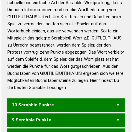
schnelle und einfache Art der Scrabble-Wortprüfung, da es
Wortanalyse-Algorithmus gute Anhaltspunkte zu
Dir auch Informationen rund um die Wortbedeutung von
Wortbedeutung, Worttrennung und Wortform, um die
GUTLEUTHAUS liefert! Um Streitereien und Debatten beim
Gültigkeit eines Wortes für das Scrabble-Spiel zu
Spiel zu vermeiden, sollten sich alle Spieler auf das
bestimmen!
zugelassene Turnier Scrabble-
Wörterbuch einigen, das sie verwenden werden. Sollte ein
Wörterbücher sind:
Mitspieler das gelegte Scrabble® Wort z.B.
GUTLEUTHAUS
zu Unrecht beanstandet, werden dem Spieler, der den
Duden – Standardwerk in 12 Bänden
Protest vortrug, zehn Punkte abgezogen. Das Wort verbleibt
Duden – Richtiges und gutes
auf dem Spielfeld, dem Spieler, der das Wort platziert hat,
Deutsch
werden die Punkte für das Wort gutgeschrieben. Aus den
Buchstaben von G|U|T|L|E|U|T|H|A|U|S ergeben sich weitere
Duden – Die deutsche Grammatik
Möglichkeiten Buchstabensteine zu legen. Hier findest Du
Duden – Deutsches
die besten Scrabble Lösungen:
Universalwörterbuch
10 Scrabble Punkte
9 Scrabble Punkte
GEHALST
GEHALTS
GESUHLT
HAGELST
LAUGTEST