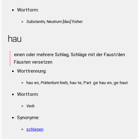
Wortform:
Substantiv, Neutrum [das] früher
hau
einen oder mehrere Schlag, Schläge mit der Faust/den
Fäusten versetzen
Worttrennung:
hau·en,
Präteritum
hieb, hau·te, Part. ge·hau·en, ge·haut
Wortform:
Verb
Synonyme:
schlagen