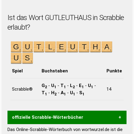
Ist das Wort GUTLEUTHAUS in Scrabble
erlaubt?
Spiel
Buchstaben
Punkte
G
-
U
-
T
-
L
-
E
-
U
-
2
1
1
2
1
1
Scrabble®
14
T
-
H
-
A
-
U
-
S
1
2
1
1
1
offizielle Scrabble-Wörterbücher
Das Online-Scrabble-Wörterbuch von wortwurzel.de ist die
Wortwurzel liefert mit Hilfe eines semantischen