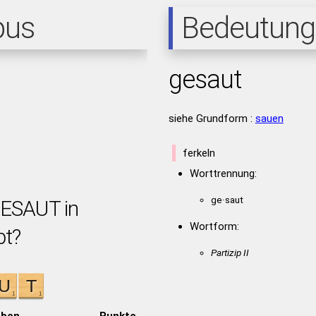
pus
Bedeutung
gesaut
siehe Grundform :
sauen
ferkeln
Worttrennung:
ge·saut
GESAUT in
Wortform:
bt?
Partizip II
aben
Punkte