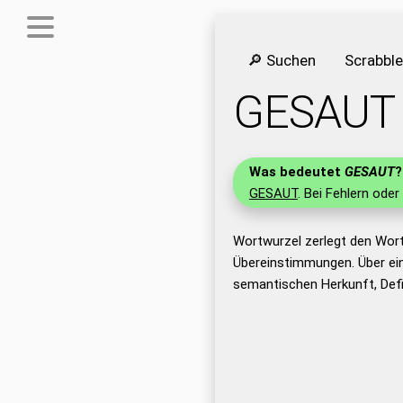
🔎 Suchen
Scrabbl
GESAUT
Was bedeutet
GESAUT
?
GESAUT
. Bei Fehlern oder
Wortwurzel zerlegt den Wor
Übereinstimmungen. Über ei
semantischen Herkunft, Def