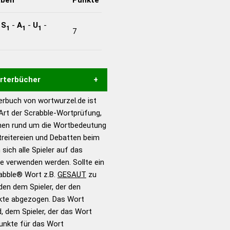
-
S
-
A
-
U
-
1
1
1
7
örterbücher
rbuch von wortwurzel.de ist
Hilfe eines semantischen
 Art der Scrabble-Wortprüfung,
s gute Anhaltspunkte zu
onen rund um die Wortbedeutung
ennung und Wortform, um die
reitereien und Debatten beim
für das Scrabble-Spiel zu
 sich alle Spieler auf das
 Turnier Scrabble-
ie verwenden werden. Sollte ein
rabble® Wort z.B.
GESAUT
zu
en dem Spieler, der den
en – Standardwerk in 12
nkte abgezogen. Das Wort
nden
d, dem Spieler, der das Wort
en – Richtiges und gutes
Punkte für das Wort