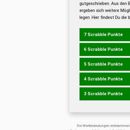
De
gutgeschrieben. Aus den 
ergeben sich weitere Mögl
Dud
legen. Hier findest Du die
Dud
Universalwörterbuch
7 Scrabble Punkte
6 Scrabble Punkte
SAUGET
SAUGTE
5 Scrabble Punkte
AUGES
GASET
GASTE
SAGTE
SAUGE
SAUGT
4 Scrabble Punkte
AUGE
GASE
GAST
GAT
GUTE
GUTS
SAGE
SAG
3 Scrabble Punkte
TAGS
TAUG
SAUET
SA
AGS
GAS
GAT
GAU
GU
ETAS
SAUE
STAU
TAUE
ASE
AST
AUE
AUS
ETA
UTA
UTE
Die Wortbedeutungen entstammen