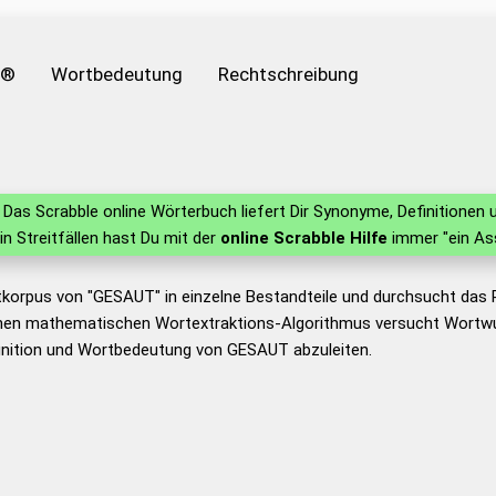
e®
Wortbedeutung
Rechtschreibung
Das Scrabble online Wörterbuch liefert Dir Synonyme, Definitione
 in Streitfällen hast Du mit der
online Scrabble Hilfe
immer "ein As
tkorpus von "GESAUT" in einzelne Bestandteile und durchsucht das
nen mathematischen Wortextraktions-Algorithmus versucht Wortwu
inition und Wortbedeutung von GESAUT abzuleiten.