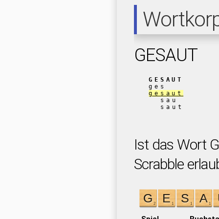
Wortkor
GESAUT
GESAUT
ges
gesaut
sau
saut
Ist das Wort 
Scrabble erlau
Spiel
Buchst