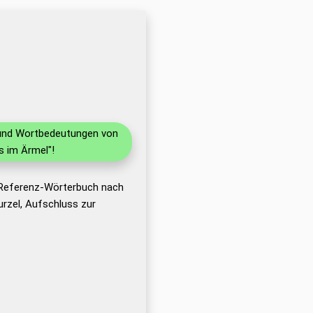
n und Wortbedeutungen von
s im Ärmel"!
 Referenz-Wörterbuch nach
rzel, Aufschluss zur