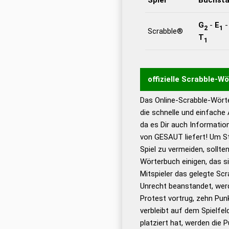
G
-
E
2
1
Scrabble®
T
1
offizielle Scrabble-W
Das Online-Scrabble-Wörte
Wortwurzel liefert mit 
die schnelle und einfache
Wortanalyse-Algorithmu
da es Dir auch Informati
Wortbedeutung, Worttr
von GESAUT liefert! Um St
Gültigkeit eines Wortes 
Spiel zu vermeiden, sollten
bestimmen!
zugelassene
Wörterbuch einigen, das s
Wörterbücher sind:
Mitspieler das gelegte Sc
Unrecht beanstandet, werd
Dud
Protest vortrug, zehn Pu
Bä
verbleibt auf dem Spielfel
Dud
platziert hat, werden die 