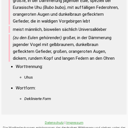
größte, in der Dämmerung jagender Eule, speziell der
Duden – Richtiges und gutes
Eurasische Uhu
(Bubo bubo)
, mit auffälligen Federohren,
Deutsch
orangeroten Augen und dunkelbraun geflecktem
Gefieder, die in waldigen Vorgebirgen lebt
Duden – Die deutsche Grammatik
meist männlich, bisweilen sächlich Universalkleber
Duden – Deutsches
(zu den Eulen gehörender)
großer, in der Dämmerung
Universalwörterbuch
jagender Vogel mit gelbbraunem, dunkelbraun
geflecktem Gefieder, großen, orangeroten Augen,
dickem, rundem Kopf und langen Federn an den Ohren
Worttrennung:
Uhus
Wortform:
Deklinierte Form
Datenschutz
|
Impressum
Die Wortbedeutungen entstammen der
deutschen Wiktionary
und stehen unter der