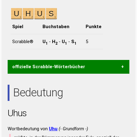
Spiel
Buchstaben
Punkte
Scrabble®
U
-
H
-
U
-
S
5
1
2
1
1
offizielle Scrabble-Wörterbücher
Wortwurzel liefert mit Hilfe eines semantischen
Bedeutung
Wortanalyse-Algorithmus gute Anhaltspunkte zu
Wortbedeutung, Worttrennung und Wortform, um die
Gültigkeit eines Wortes für das Scrabble-Spiel zu
Uhus
bestimmen!
zugelassene Turnier Scrabble-
Wörterbücher sind:
Wortbedeutung von
Uhu
(- Grundform -)
Duden – Standardwerk in 12 Bänden