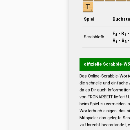
Spiel
Buchst
F
-
R
4
1
Scrabble®
R
-
B
1
3
offizielle Scrabble-W
Das Online-Scrabble-Wörte
Wortwurzel liefert mit 
die schnelle und einfache
Wortanalyse-Algorithmu
da es Dir auch Informati
Wortbedeutung, Worttr
von FRONARBEIT liefert! 
Gültigkeit eines Wortes 
beim Spiel zu vermeiden, so
bestimmen!
zugelassene
Wörterbuch einigen, das s
Wörterbücher sind:
Mitspieler das gelegte Sc
zu Unrecht beanstandet, w
Dud