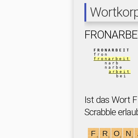
Wortkor
FRONARBE
FRONARBEIT
fron
fronarbeit
narb
narbe
arbeit
bei
Ist das Wort
Scrabble erlau