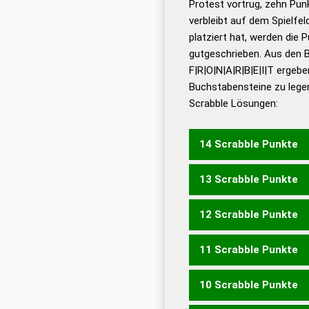
Protest vortrug, zehn Pu
Bä
verbleibt auf dem Spielfel
Dud
platziert hat, werden die 
De
gutgeschrieben. Aus den 
F|R|O|N|A|R|B|E|I|T ergebe
Dud
Buchstabensteine zu legen
Dud
Scrabble Lösungen:
Universalwörterbuch
14 Scrabble Punkte
13 Scrabble Punkte
ABFROREN
FARBTONE
12 Scrabble Punkte
ABFRORT
FARBTON
AB
11 Scrabble Punkte
ABFROR
FORTAB
ABFIE
EINFRORT
FONIATER
I
10 Scrabble Punkte
ABRIEF
BETRAF
BRIEFT
FERNAB
FIBERN
ANFRO