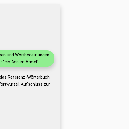
ionen und Wortbedeutungen
 "ein Ass im Ärmel"!
t das Referenz-Wörterbuch
ortwurzel, Aufschluss zur