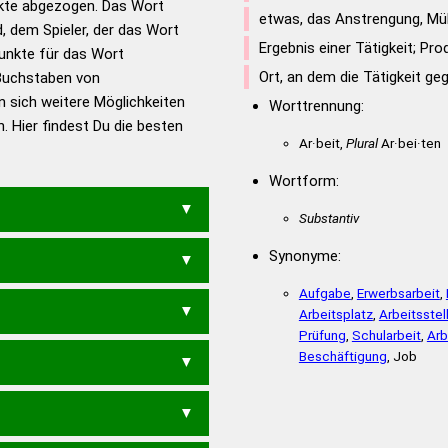
nkte abgezogen. Das Wort
nden
etwas, das Anstrengung, Mü
d, dem Spieler, der das Wort
en – Richtiges und gutes
Ergebnis einer Tätigkeit; Pro
Punkte für das Wort
utsch
Ort, an dem die Tätigkeit geg
Buchstaben von
n sich weitere Möglichkeiten
en – Die deutsche Grammatik
Worttrennung:
. Hier findest Du die besten
en – Deutsches
Ar·beit,
Plural
Ar·bei·ten
Wortform:
Substantiv
Synonyme:
Aufgabe
,
Erwerbsarbeit
,
FRIERT
INFRAROTE
Arbeitsplatz
,
Arbeitsstel
Prüfung
,
Schularbeit
,
Arb
Beschäftigung
, Job
RT
ABRIEFT
FABIERN
NFRAROT
FABIER
FARBEI
FARBEN
RT
EINFROR
FORTRAN