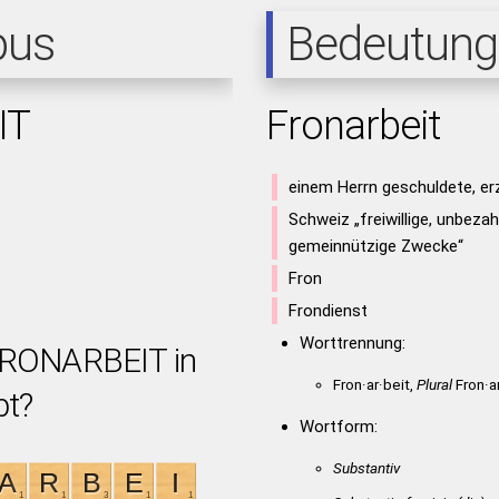
pus
Bedeutung
IT
Fronarbeit
einem Herrn geschuldete, e
Schweiz „freiwillige, unbezah
gemeinnützige Zwecke“
Fron
Frondienst
Worttrennung:
 FRONARBEIT in
Fron·ar·beit,
Plural
Fron·a
bt?
Wortform:
Substantiv