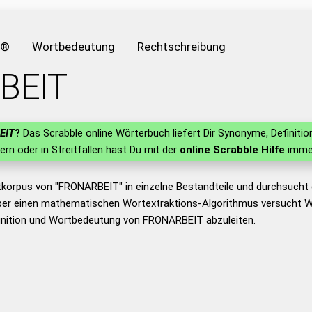
e®
Wortbedeutung
Rechtschreibung
BEIT
EIT
?
Das Scrabble online Wörterbuch liefert Dir Synonyme, Definit
lern oder in Streitfällen hast Du mit der
online Scrabble Hilfe
immer
tkorpus von "FRONARBEIT" in einzelne Bestandteile und durchsuch
er einen mathematischen Wortextraktions-Algorithmus versucht W
inition und Wortbedeutung von FRONARBEIT abzuleiten.