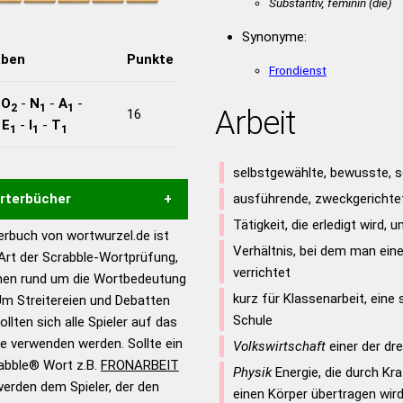
Substantiv, feminin
(die)
Synonyme:
aben
Punkte
Frondienst
-
O
-
N
-
A
-
2
1
1
Arbeit
16
-
E
-
I
-
T
1
1
1
selbstgewählte, bewusste, 
örterbücher
ausführende, zweckgerichtet
Tätigkeit, die erledigt wird,
rbuch von wortwurzel.de ist
Hilfe eines semantischen
Verhältnis, bei dem man eine
 Art der Scrabble-Wortprüfung,
s gute Anhaltspunkte zu
verrichtet
onen rund um die Wortbedeutung
ennung und Wortform, um die
kurz für Klassenarbeit, eine 
Um Streitereien und Debatten
für das Scrabble-Spiel zu
Schule
llten sich alle Spieler auf das
 Turnier Scrabble-
ie verwenden werden. Sollte ein
Volkswirtschaft
einer der dr
rabble® Wort z.B.
FRONARBEIT
Physik
Energie, die durch Kr
erden dem Spieler, der den
en – Standardwerk in 12
einen Körper übertragen wir