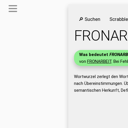
🔎 Suchen
Scrabbl
FRONAR
Was bedeutet
FRONARB
von
FRONARBEIT
. Bei Feh
Wortwurzel zerlegt den Wor
nach Übereinstimmungen. Üb
semantischen Herkunft, Def