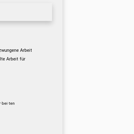
rzwungene Arbeit
lte Arbeit für
r·bei·ten