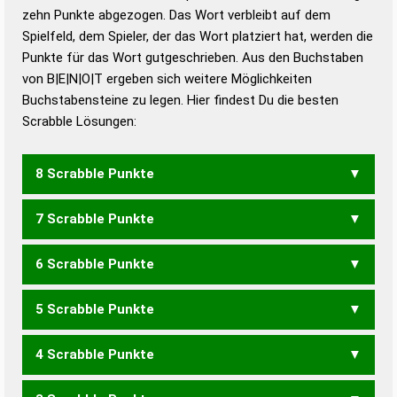
zehn Punkte abgezogen. Das Wort verbleibt auf dem
Duden – Richtiges und gutes
Spielfeld, dem Spieler, der das Wort platziert hat, werden die
Deutsch
Punkte für das Wort gutgeschrieben. Aus den Buchstaben
von B|E|N|O|T ergeben sich weitere Möglichkeiten
Duden – Die deutsche Grammatik
Buchstabensteine zu legen. Hier findest Du die besten
Duden – Deutsches
Scrabble Lösungen:
Universalwörterbuch
8 Scrabble Punkte
7 Scrabble Punkte
BETON
BOTEN
TOBEN
6 Scrabble Punkte
BOTE
OBEN
TOBE
5 Scrabble Punkte
BEO
BON
BOT
TOB
4 Scrabble Punkte
BET
NOTE
TONE