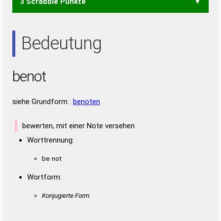
3 Scrabble Punkte
TON
NET
Bedeutung
benot
siehe Grundform :
benoten
bewerten, mit einer Note versehen
Worttrennung:
be·not
Wortform:
Konjugierte Form