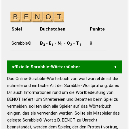
Spiel
Buchstaben
Punkte
Scrabble®
B
-
E
-
N
-
O
-
T
8
3
1
1
2
1
offizielle Scrabble-Wörterbücher
Das Online-Scrabble-Wörterbuch von wortwurzel.de ist die
Wortwurzel liefert mit Hilfe eines semantischen
schnelle und einfache Art der Scrabble-Wortprüfung, da es
Wortanalyse-Algorithmus gute Anhaltspunkte zu
Dir auch Informationen rund um die Wortbedeutung von
Wortbedeutung, Worttrennung und Wortform, um die
BENOT liefert! Um Streitereien und Debatten beim Spiel zu
Gültigkeit eines Wortes für das Scrabble-Spiel zu
vermeiden, sollten sich alle Spieler auf das Wörterbuch
bestimmen!
zugelassene Turnier Scrabble-
einigen, das sie verwenden werden. Sollte ein Mitspieler das
Wörterbücher sind:
gelegte Scrabble® Wort z.B.
BENOT
zu Unrecht
beanstandet, werden dem Spieler, der den Protest vortrug,
Duden – Standardwerk in 12 Bänden