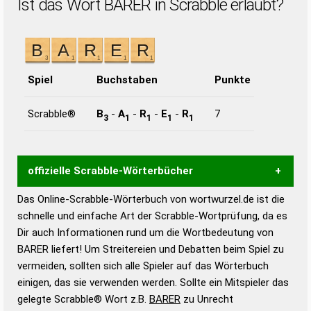
Ist das Wort BARER in Scrabble erlaubt?
Spiel
Buchstaben
Punkte
Scrabble®
B
-
A
-
R
-
E
-
R
7
3
1
1
1
1
offizielle Scrabble-Wörterbücher
Das Online-Scrabble-Wörterbuch von wortwurzel.de ist die
Wortwurzel liefert mit Hilfe eines semantischen
schnelle und einfache Art der Scrabble-Wortprüfung, da es
Wortanalyse-Algorithmus gute Anhaltspunkte zu
Dir auch Informationen rund um die Wortbedeutung von
Wortbedeutung, Worttrennung und Wortform, um die
BARER liefert! Um Streitereien und Debatten beim Spiel zu
Gültigkeit eines Wortes für das Scrabble-Spiel zu
vermeiden, sollten sich alle Spieler auf das Wörterbuch
bestimmen!
zugelassene Turnier Scrabble-
einigen, das sie verwenden werden. Sollte ein Mitspieler das
Wörterbücher sind:
gelegte Scrabble® Wort z.B.
BARER
zu Unrecht