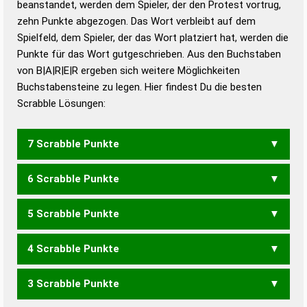
beanstandet, werden dem Spieler, der den Protest vortrug,
Duden – Standardwerk in 12 Bänden
zehn Punkte abgezogen. Das Wort verbleibt auf dem
Duden – Richtiges und gutes
Spielfeld, dem Spieler, der das Wort platziert hat, werden die
Deutsch
Punkte für das Wort gutgeschrieben. Aus den Buchstaben
von B|A|R|E|R ergeben sich weitere Möglichkeiten
Duden – Die deutsche Grammatik
Buchstabensteine zu legen. Hier findest Du die besten
Duden – Deutsches
Scrabble Lösungen:
Universalwörterbuch
7 Scrabble Punkte
6 Scrabble Punkte
BARRE
5 Scrabble Punkte
ABER
BARR
RABE
4 Scrabble Punkte
BRR
ERB
3 Scrabble Punkte
RARE