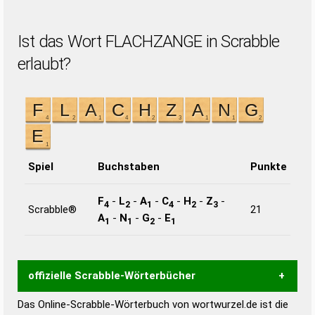
Ist das Wort FLACHZANGE in Scrabble
erlaubt?
Spiel
Buchstaben
Punkte
F
-
L
-
A
-
C
-
H
-
Z
-
4
2
1
4
2
3
Scrabble®
21
A
-
N
-
G
-
E
1
1
2
1
offizielle Scrabble-Wörterbücher
Das Online-Scrabble-Wörterbuch von wortwurzel.de ist die
Wortwurzel liefert mit Hilfe eines semantischen