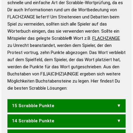
schnelle und einfache Art der Scrabble-Wortprüfung, da es
Wortanalyse-Algorithmus gute Anhaltspunkte zu
Dir auch Informationen rund um die Wortbedeutung von
Wortbedeutung, Worttrennung und Wortform, um die
FLACHZANGE liefert! Um Streitereien und Debatten beim
Gültigkeit eines Wortes für das Scrabble-Spiel zu
Spiel zu vermeiden, sollten sich alle Spieler auf das
bestimmen!
zugelassene Turnier Scrabble-
Wörterbuch einigen, das sie verwenden werden. Sollte ein
Wörterbücher sind:
Mitspieler das gelegte Scrabble® Wort z.B.
FLACHZANGE
zu Unrecht beanstandet, werden dem Spieler, der den
Duden – Standardwerk in 12 Bänden
Protest vortrug, zehn Punkte abgezogen. Das Wort verbleibt
Duden – Richtiges und gutes
auf dem Spielfeld, dem Spieler, der das Wort platziert hat,
Deutsch
werden die Punkte für das Wort gutgeschrieben. Aus den
Buchstaben von F|L|A|C|H|Z|A|N|G|E ergeben sich weitere
Duden – Die deutsche Grammatik
Möglichkeiten Buchstabensteine zu legen. Hier findest Du
Duden – Deutsches
die besten Scrabble Lösungen:
Universalwörterbuch
15 Scrabble Punkte
14 Scrabble Punkte
FLACHEN