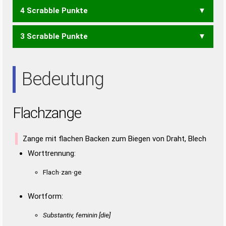
4 Scrabble Punkte
AALEN
ALANE
ANALE
GAL
GEH
GEL
HAG
HEG
LAG
LEG
ZEA
ZEN
AALE
AHNE
ANAL
ELAN
NAGE
NAHE
3 Scrabble Punkte
AAL
AGA
AHA
AHN
ALE
ENG
GEN
HAN
NAG
NAH
ANA
Bedeutung
Flachzange
Zange mit flachen Backen zum Biegen von Draht, Blech
Worttrennung:
Flach·zan·ge
Wortform:
Substantiv, feminin [die]