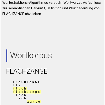
Wortextraktions-Algorithmus versucht Wortwurzel, Aufschluss
zur semantischen Herkunft, Definition und Wortbedeutung von
FLACHZANGE abzuleiten.
Wortkorpus
FLACHZANGE
FLACHZANGE
fla
flach
flachzange
lach
ach
zange