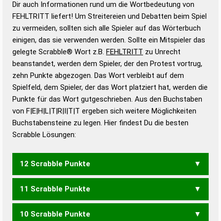
Dir auch Informationen rund um die Wortbedeutung von
Wortbedeutung, Worttrennung und Wortform, um die
FEHLTRITT liefert! Um Streitereien und Debatten beim Spiel
Gültigkeit eines Wortes für das Scrabble-Spiel zu
zu vermeiden, sollten sich alle Spieler auf das Wörterbuch
bestimmen!
zugelassene Turnier Scrabble-
einigen, das sie verwenden werden. Sollte ein Mitspieler das
Wörterbücher sind:
gelegte Scrabble® Wort z.B.
FEHLTRITT
zu Unrecht
beanstandet, werden dem Spieler, der den Protest vortrug,
Duden – Standardwerk in 12 Bänden
zehn Punkte abgezogen. Das Wort verbleibt auf dem
Duden – Richtiges und gutes
Spielfeld, dem Spieler, der das Wort platziert hat, werden die
Deutsch
Punkte für das Wort gutgeschrieben. Aus den Buchstaben
von F|E|H|L|T|R|I|T|T ergeben sich weitere Möglichkeiten
Duden – Die deutsche Grammatik
Buchstabensteine zu legen. Hier findest Du die besten
Duden – Deutsches
Scrabble Lösungen:
Universalwörterbuch
12 Scrabble Punkte
11 Scrabble Punkte
FLITTERT
10 Scrabble Punkte
FLIEHT
HEFTLI
FILTERT
FLIRTET
FLITTER