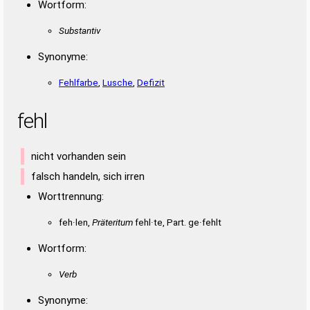
Wortform:
Substantiv
Synonyme:
Fehlfarbe
,
Lusche
,
Defizit
fehl
nicht vorhanden sein
falsch handeln, sich irren
Worttrennung:
feh·len,
Präteritum
fehl·te, Part. ge·fehlt
Wortform:
Verb
Synonyme: