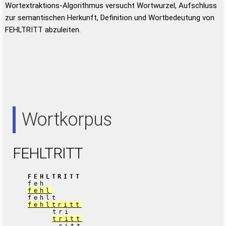
Wortextraktions-Algorithmus versucht Wortwurzel, Aufschluss
zur semantischen Herkunft, Definition und Wortbedeutung von
FEHLTRITT abzuleiten.
Wortkorpus
FEHLTRITT
FEHLTRITT
feh
fehl
fehlt
fehltritt
tri
tritt