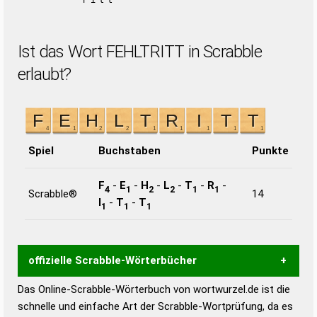
ritt
Ist das Wort FEHLTRITT in Scrabble
erlaubt?
Spiel
Buchstaben
Punkte
F
-
E
-
H
-
L
-
T
-
R
-
4
1
2
2
1
1
Scrabble®
14
I
-
T
-
T
1
1
1
offizielle Scrabble-Wörterbücher
Das Online-Scrabble-Wörterbuch von wortwurzel.de ist die
Wortwurzel liefert mit Hilfe eines semantischen
schnelle und einfache Art der Scrabble-Wortprüfung, da es
Wortanalyse-Algorithmus gute Anhaltspunkte zu