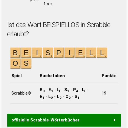
pie
los
Ist das Wort BEISPIELLOS in Scrabble
erlaubt?
Spiel
Buchstaben
Punkte
B
-
E
-
I
-
S
-
P
-
I
-
3
1
1
1
4
1
Scrabble®
19
E
-
L
-
L
-
O
-
S
1
2
2
2
1
offizielle Scrabble-Wörterbücher