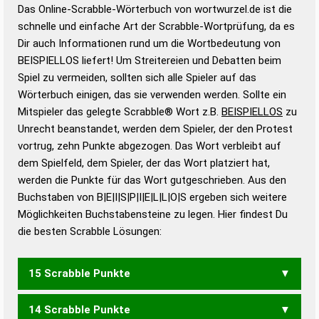
Das Online-Scrabble-Wörterbuch von wortwurzel.de ist die
Wortwurzel liefert mit Hilfe eines semantischen
schnelle und einfache Art der Scrabble-Wortprüfung, da es
Wortanalyse-Algorithmus gute Anhaltspunkte zu
Dir auch Informationen rund um die Wortbedeutung von
Wortbedeutung, Worttrennung und Wortform, um die
BEISPIELLOS liefert! Um Streitereien und Debatten beim
Gültigkeit eines Wortes für das Scrabble-Spiel zu
Spiel zu vermeiden, sollten sich alle Spieler auf das
bestimmen!
zugelassene Turnier Scrabble-
Wörterbuch einigen, das sie verwenden werden. Sollte ein
Wörterbücher sind:
Mitspieler das gelegte Scrabble® Wort z.B.
BEISPIELLOS
zu
Unrecht beanstandet, werden dem Spieler, der den Protest
Duden – Standardwerk in 12 Bänden
vortrug, zehn Punkte abgezogen. Das Wort verbleibt auf
Duden – Richtiges und gutes
dem Spielfeld, dem Spieler, der das Wort platziert hat,
Deutsch
werden die Punkte für das Wort gutgeschrieben. Aus den
Buchstaben von B|E|I|S|P|I|E|L|L|O|S ergeben sich weitere
Duden – Die deutsche Grammatik
Möglichkeiten Buchstabensteine zu legen. Hier findest Du
Duden – Deutsches
die besten Scrabble Lösungen:
Universalwörterbuch
15 Scrabble Punkte
14 Scrabble Punkte
BEISPIELS