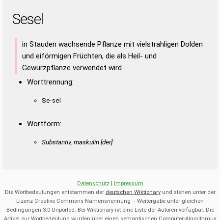
Sesel
in Stauden wachsende Pflanze mit vielstrahligen Dolden
und eiförmigen Früchten, die als Heil- und
Gewürzpflanze verwendet wird
Worttrennung:
Se·sel
Wortform:
Substantiv, maskulin [der]
Datenschutz
|
Impressum
Die Wortbedeutungen entstammen der
deutschen Wiktionary
und stehen unter der
Lizenz Creative Commons Namensnennung – Weitergabe unter gleichen
Bedingungen 3.0 Unported. Bei Wiktionary ist eine Liste der Autoren verfügbar. Die
Artikel zur Wortbedeutung wurden über einen semantischen Computer-Algorithmus