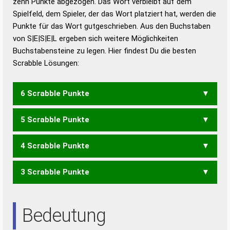
zehn Punkte abgezogen. Das Wort verbleibt auf dem
Duden – Richtiges und gutes
Spielfeld, dem Spieler, der das Wort platziert hat, werden die
Deutsch
Punkte für das Wort gutgeschrieben. Aus den Buchstaben
von S|E|S|E|L ergeben sich weitere Möglichkeiten
Duden – Die deutsche Grammatik
Buchstabensteine zu legen. Hier findest Du die besten
Duden – Deutsches
Scrabble Lösungen:
Universalwörterbuch
6 Scrabble Punkte
5 Scrabble Punkte
ELSES
ESELS
SELES
4 Scrabble Punkte
ELSE
LEES
LESE
3 Scrabble Punkte
LEE
ESSE
SEES
ESS
SEE
Bedeutung