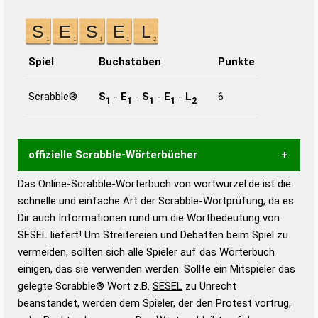
Spiel
Buchstaben
Punkte
Scrabble®
S
-
E
-
S
-
E
-
L
6
1
1
1
1
2
offizielle Scrabble-Wörterbücher
Das Online-Scrabble-Wörterbuch von wortwurzel.de ist die
Wortwurzel liefert mit Hilfe eines semantischen
schnelle und einfache Art der Scrabble-Wortprüfung, da es
Wortanalyse-Algorithmus gute Anhaltspunkte zu
Dir auch Informationen rund um die Wortbedeutung von
Wortbedeutung, Worttrennung und Wortform, um die
SESEL liefert! Um Streitereien und Debatten beim Spiel zu
Gültigkeit eines Wortes für das Scrabble-Spiel zu
vermeiden, sollten sich alle Spieler auf das Wörterbuch
bestimmen!
zugelassene Turnier Scrabble-
einigen, das sie verwenden werden. Sollte ein Mitspieler das
Wörterbücher sind:
gelegte Scrabble® Wort z.B.
SESEL
zu Unrecht
beanstandet, werden dem Spieler, der den Protest vortrug,
Duden – Standardwerk in 12 Bänden